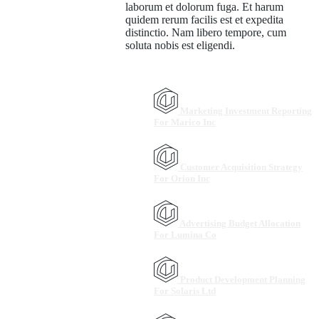
laborum et dolorum fuga. Et harum
quidem rerum facilis est et expedita
distinctio. Nam libero tempore, cum
soluta nobis est eligendi.
Marketing Investment Reporting
For Marico Inc
Customer Acquisition Strategy
For Orion Inc
Advertising Budget Allocation
For Lumina Co
Product Development Planning
For Solaris Ltd