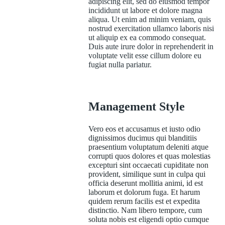
adipiscing elit, sed do eiusmod tempor
incididunt ut labore et dolore magna
aliqua. Ut enim ad minim veniam, quis
nostrud exercitation ullamco laboris nisi
ut aliquip ex ea commodo consequat.
Duis aute irure dolor in reprehenderit in
voluptate velit esse cillum dolore eu
fugiat nulla pariatur.
Management Style
Vero eos et accusamus et iusto odio
dignissimos ducimus qui blanditiis
praesentium voluptatum deleniti atque
corrupti quos dolores et quas molestias
excepturi sint occaecati cupiditate non
provident, similique sunt in culpa qui
officia deserunt mollitia animi, id est
laborum et dolorum fuga. Et harum
quidem rerum facilis est et expedita
distinctio. Nam libero tempore, cum
soluta nobis est eligendi optio cumque