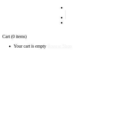
Terms and conditions
Privacy policy
Cart
(0 items)
Your cart is empty
Browse Shop