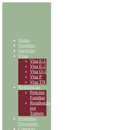
Home
Nosotros
Servicios
Visas
Visa E-1
Visa E-2
Visa O-1
Visa P
Visa TN
Residencias
Petición
Familiar
Residencia
por
Trabajo
Preguntas
Frecuentes
Contacto