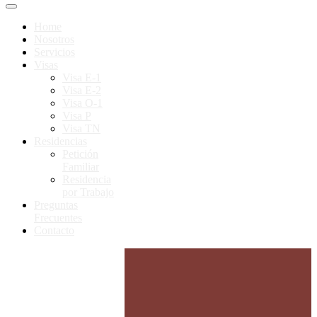
Home
Nosotros
Servicios
Visas
Visa E-1
Visa E-2
Visa O-1
Visa P
Visa TN
Residencias
Petición
Familiar
Residencia
por Trabajo
Preguntas
Frecuentes
Contacto