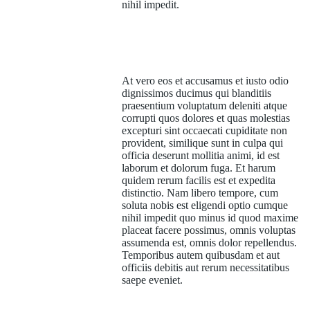
nihil impedit.
At vero eos et accusamus et iusto odio
dignissimos ducimus qui blanditiis
praesentium voluptatum deleniti atque
corrupti quos dolores et quas molestias
excepturi sint occaecati cupiditate non
provident, similique sunt in culpa qui
officia deserunt mollitia animi, id est
laborum et dolorum fuga. Et harum
quidem rerum facilis est et expedita
distinctio. Nam libero tempore, cum
soluta nobis est eligendi optio cumque
nihil impedit quo minus id quod maxime
placeat facere possimus, omnis voluptas
assumenda est, omnis dolor repellendus.
Temporibus autem quibusdam et aut
officiis debitis aut rerum necessitatibus
saepe eveniet.