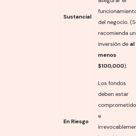
asegurar el
funcionamient
Sustancial
del negocio. (S
recomienda un
inversión de
al
menos
$100,000
).
Los fondos
deben estar
comprometido
e
En Riesgo
irrevocableme