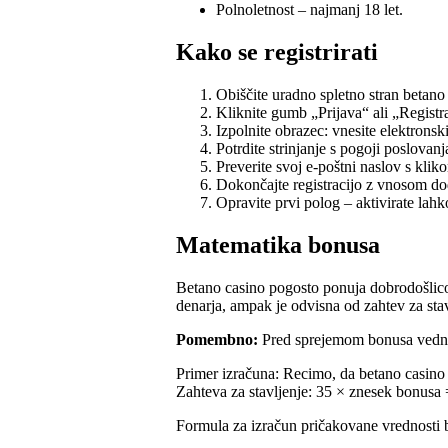
Polnoletnost – najmanj 18 let.
Kako se registrirati
Obiščite uradno spletno stran betano 
Kliknite gumb „Prijava“ ali „Regist
Izpolnite obrazec: vnesite elektronsk
Potrdite strinjanje s pogoji poslovanj
Preverite svoj e-poštni naslov s kli
Dokončajte registracijo z vnosom dod
Opravite prvi polog – aktivirate lahk
Matematika bonusa
Betano casino pogosto ponuja dobrodošlico
denarja, ampak je odvisna od zahtev za sta
Pomembno:
Pred sprejemom bonusa vedno
Primer izračuna: Recimo, da betano casino
Zahteva za stavljenje: 35 × znesek bonusa 
Formula za izračun pričakovane vrednost