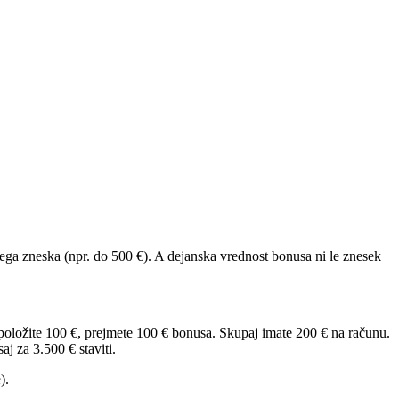
ga zneska (npr. do 500 €). A dejanska vrednost bonusa ni le znesek
oložite 100 €, prejmete 100 € bonusa. Skupaj imate 200 € na računu.
j za 3.500 € staviti.
).