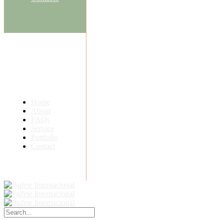
Home
About
FAQs
Service
Portfolio
Contact