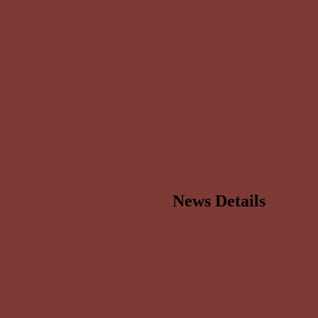
News Details