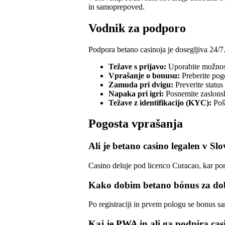
in samoprepoved.
Vodnik za podporo
Podpora betano casinoja je dosegljiva 24/7. 
Težave s prijavo:
Uporabite možnost 
Vprašanje o bonusu:
Preberite pogo
Zamuda pri dvigu:
Preverite status
Napaka pri igri:
Posnemite zaslonski
Težave z identifikacijo (KYC):
Pošl
Pogosta vprašanja
Ali je betano casino legalen v Slo
Casino deluje pod licenco Curacao, kar pome
Kako dobim betano bónus za do
Po registraciji in prvem pologu se bonus s
Kaj je PWA in ali ga podpira cas