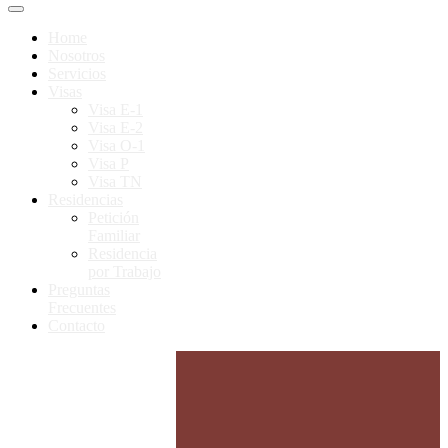
Home
Nosotros
Servicios
Visas
Visa E-1
Visa E-2
Visa O-1
Visa P
Visa TN
Residencias
Petición
Familiar
Residencia
por Trabajo
Preguntas
Frecuentes
Contacto