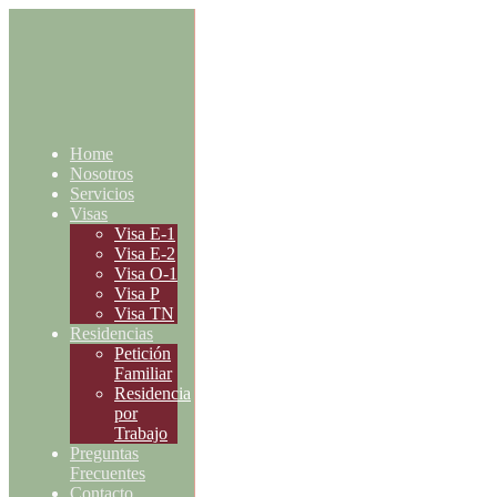
Home
Nosotros
Servicios
Visas
Visa E-1
Visa E-2
Visa O-1
Visa P
Visa TN
Residencias
Petición
Familiar
Residencia
por
Trabajo
Preguntas
Frecuentes
Contacto