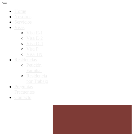
Home
Nosotros
Servicios
Visas
Visa E-1
Visa E-2
Visa O-1
Visa P
Visa TN
Residencias
Petición
Familiar
Residencia
por Trabajo
Preguntas
Frecuentes
Contacto