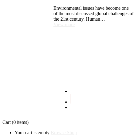
Environmental issues have become one
of the most discussed global challenges of
the 21st century. Human…
View more
Terms and conditions
Privacy policy
Cart
(0 items)
Your cart is empty
Browse Shop