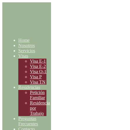
Home
Nosotros
Servicios
Visas
Visa E-1
Visa E-2
Visa O-1
Visa P
Visa TN
Residencias
Petición
Familiar
Residencia
por
Trabajo
Preguntas
Frecuentes
Contacto