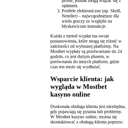
proste, jednak mogą wiązać się z
opłatami.
Portfele elektroniczne (np. Skrill,
Neteller) – najwygodniejsze dla
wielu graczy ze względu na
błyskawiczne transakcje.
Każda z metod wypłat ma swoje
postanowienia, które mogą się różnić w
zależności od wybranej platformy. Na
Mostbet wypłaty są przetwarzane do 24
godzin, co jest dużym plusem, w
porównaniu do innych platform, gdzie
czas ten może się wydłużać.
Wsparcie klienta: jak
wygląda w Mostbet
kasyno online
Doskonała obsługa klienta jest niezbędna,
gdy pojawiają się pytania lub problemy.
W Mostbet kasyno online, można się
skontaktować z obsługą klienta poprzez:
Mostbet pl