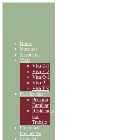
Home
Nosotros
Servicios
Visas
Visa E-1
Visa E-2
Visa O-1
Visa P
Visa TN
Residencias
Petición
Familiar
Residencia
por
Trabajo
Preguntas
Frecuentes
Contacto