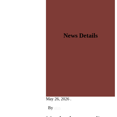
News Details
May 26, 2026 .
By
aios