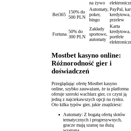
na żywo
elektronicz
Automaty,
PayPal, kar
150% do
Bet365
poker,
kredytowa,
500 PLN
bingo
przelew
Karta
Zakłady
50% do
kredytowa,
Fortuna
sportowe,
300 PLN
portfele
automaty
elektronicz
Mostbet kasyno online:
Różnorodność gier i
doświadczeń
Przeglądając ofertę Mostbet kasyno
online, szybko zauważam, że ta platforma
oferuje szeroki wachlarz gier, co czyni ją
jedną z najciekawszych opcji na rynku.
Oto kilka typów gier, jakie znajdziesz:
Automaty: Z bogatą ofertą slotów
tematycznych i progresywnych,
gracze mają szansę na dużą
wygraną.