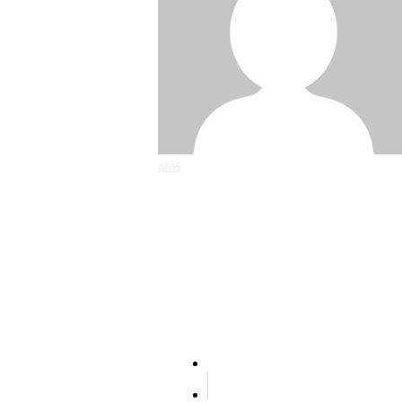
aios
Terms and conditions