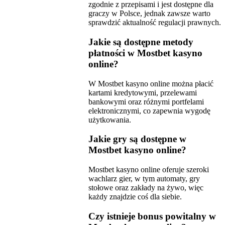
zgodnie z przepisami i jest dostępne dla
graczy w Polsce, jednak zawsze warto
sprawdzić aktualność regulacji prawnych.
Jakie są dostępne metody
płatności w Mostbet kasyno
online?
W Mostbet kasyno online można płacić
kartami kredytowymi, przelewami
bankowymi oraz różnymi portfelami
elektronicznymi, co zapewnia wygodę
użytkowania.
Jakie gry są dostępne w
Mostbet kasyno online?
Mostbet kasyno online oferuje szeroki
wachlarz gier, w tym automaty, gry
stołowe oraz zakłady na żywo, więc
każdy znajdzie coś dla siebie.
Czy istnieje bonus powitalny w