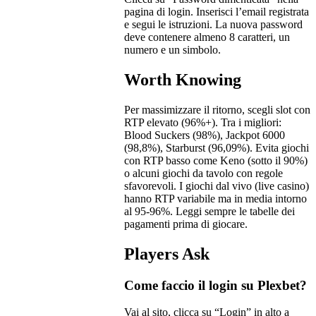
pagina di login. Inserisci l’email registrata
e segui le istruzioni. La nuova password
deve contenere almeno 8 caratteri, un
numero e un simbolo.
Worth Knowing
Per massimizzare il ritorno, scegli slot con
RTP elevato (96%+). Tra i migliori:
Blood Suckers (98%), Jackpot 6000
(98,8%), Starburst (96,09%). Evita giochi
con RTP basso come Keno (sotto il 90%)
o alcuni giochi da tavolo con regole
sfavorevoli. I giochi dal vivo (live casino)
hanno RTP variabile ma in media intorno
al 95-96%. Leggi sempre le tabelle dei
pagamenti prima di giocare.
Players Ask
Come faccio il login su Plexbet?
Vai al sito, clicca su “Login” in alto a