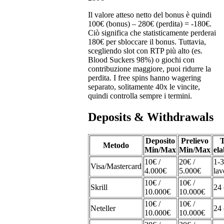
Il valore atteso netto del bonus è quindi
100€ (bonus) – 280€ (perdita) = -180€.
Ciò significa che statisticamente perderai
180€ per sbloccare il bonus. Tuttavia,
scegliendo slot con RTP più alto (es.
Blood Suckers 98%) o giochi con
contribuzione maggiore, puoi ridurre la
perdita. I free spins hanno wagering
separato, solitamente 40x le vincite,
quindi controlla sempre i termini.
Deposits & Withdrawals
Deposito
Prelievo
T
Metodo
Min/Max
Min/Max
el
10€ /
20€ /
1-3
Visa/Mastercard
4.000€
5.000€
lav
10€ /
10€ /
Skrill
24 
10.000€
10.000€
10€ /
10€ /
Neteller
24 
10.000€
10.000€