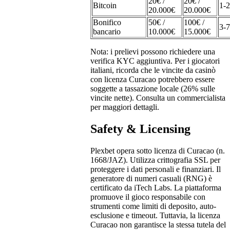
20€ /
20€ /
Bitcoin
1-2
20.000€
20.000€
Bonifico
50€ /
100€ /
3-7
bancario
10.000€
15.000€
Nota: i prelievi possono richiedere una
verifica KYC aggiuntiva. Per i giocatori
italiani, ricorda che le vincite da casinò
con licenza Curacao potrebbero essere
soggette a tassazione locale (26% sulle
vincite nette). Consulta un commercialista
per maggiori dettagli.
Safety & Licensing
Plexbet opera sotto licenza di Curacao (n.
1668/JAZ). Utilizza crittografia SSL per
proteggere i dati personali e finanziari. Il
generatore di numeri casuali (RNG) è
certificato da iTech Labs. La piattaforma
promuove il gioco responsabile con
strumenti come limiti di deposito, auto-
esclusione e timeout. Tuttavia, la licenza
Curacao non garantisce la stessa tutela del