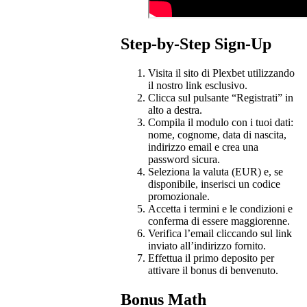
Step-by-Step Sign-Up
Visita il sito di Plexbet utilizzando
il nostro link esclusivo.
Clicca sul pulsante “Registrati” in
alto a destra.
Compila il modulo con i tuoi dati:
nome, cognome, data di nascita,
indirizzo email e crea una
password sicura.
Seleziona la valuta (EUR) e, se
disponibile, inserisci un codice
promozionale.
Accetta i termini e le condizioni e
conferma di essere maggiorenne.
Verifica l’email cliccando sul link
inviato all’indirizzo fornito.
Effettua il primo deposito per
attivare il bonus di benvenuto.
Bonus Math