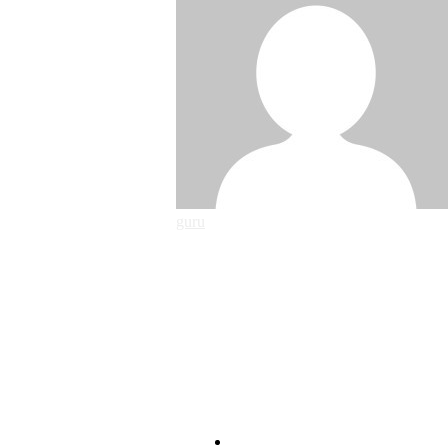
guru
Terms and conditions