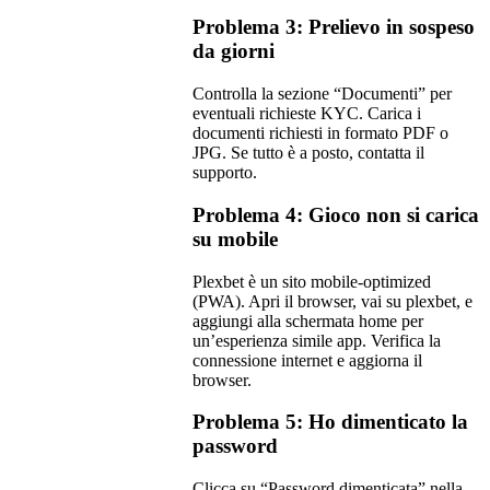
Problema 3: Prelievo in sospeso
da giorni
Controlla la sezione “Documenti” per
eventuali richieste KYC. Carica i
documenti richiesti in formato PDF o
JPG. Se tutto è a posto, contatta il
supporto.
Problema 4: Gioco non si carica
su mobile
Plexbet è un sito mobile-optimized
(PWA). Apri il browser, vai su plexbet, e
aggiungi alla schermata home per
un’esperienza simile app. Verifica la
connessione internet e aggiorna il
browser.
Problema 5: Ho dimenticato la
password
Clicca su “Password dimenticata” nella