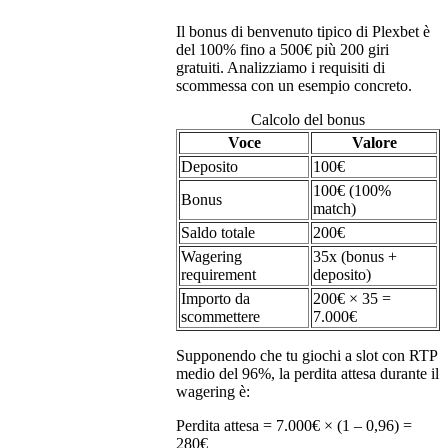
Il bonus di benvenuto tipico di Plexbet è
del 100% fino a 500€ più 200 giri
gratuiti. Analizziamo i requisiti di
scommessa con un esempio concreto.
Calcolo del bonus
Voce
Valore
Deposito
100€
100€ (100%
Bonus
match)
Saldo totale
200€
Wagering
35x (bonus +
requirement
deposito)
Importo da
200€ × 35 =
scommettere
7.000€
Supponendo che tu giochi a slot con RTP
medio del 96%, la perdita attesa durante il
wagering è:
Perdita attesa = 7.000€ × (1 – 0,96) =
280€