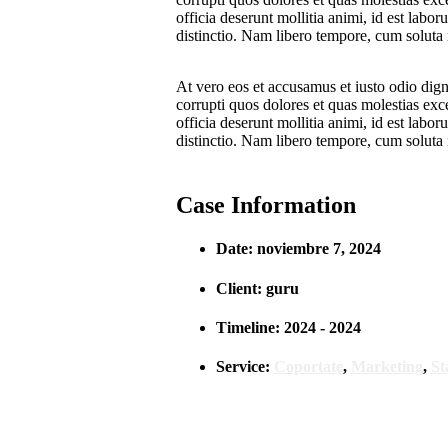
officia deserunt mollitia animi, id est labo
distinctio. Nam libero tempore, cum soluta
At vero eos et accusamus et iusto odio dig
corrupti quos dolores et quas molestias exce
officia deserunt mollitia animi, id est labo
distinctio. Nam libero tempore, cum soluta 
Case Information
Date:
noviembre 7, 2024
Client:
guru
Timeline:
2024 - 2024
Service:
Coportate
,
Marketing
,
St