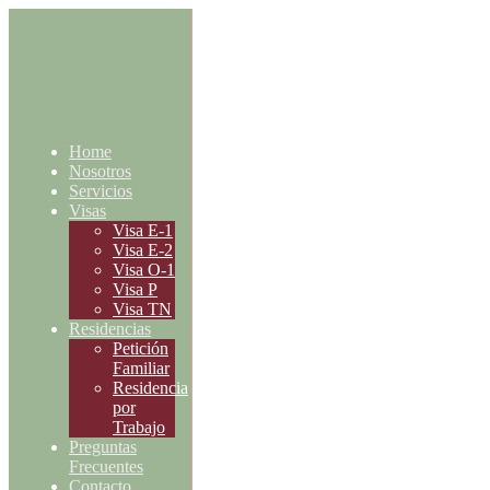
Home
Nosotros
Servicios
Visas
Visa E-1
Visa E-2
Visa O-1
Visa P
Visa TN
Residencias
Petición
Familiar
Residencia
por
Trabajo
Preguntas
Frecuentes
Contacto