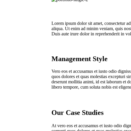
Lorem ipsum dolor sit amet, consectetur ad
aliqua. Ut enim ad minim veniam, quis nost
Duis aute irure dolor in reprehenderit in vol
Management Style
Vero eos et accusamus et iusto odio digniss
quos dolores et quas molestias excepturi sin
deserunt mollitia animi, id est laborum et 
libero tempore, cum soluta nobis est eligen
Our Case Studies
At vero eos et accusamus et iusto odio dig
corrupti quos dolores et quas molestias exce