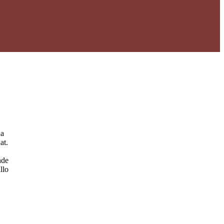
na
at.
nde
llo