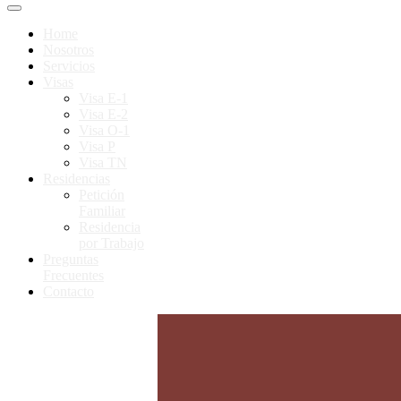
Home
Nosotros
Servicios
Visas
Visa E-1
Visa E-2
Visa O-1
Visa P
Visa TN
Residencias
Petición
Familiar
Residencia
por Trabajo
Preguntas
Frecuentes
Contacto