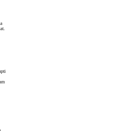
na
at.
upti
Nam
i