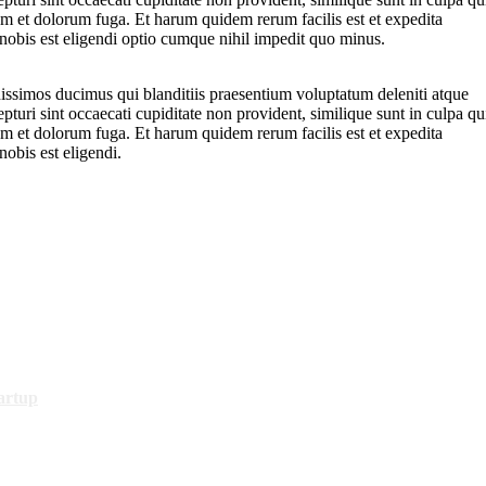
rum et dolorum fuga. Et harum quidem rerum facilis est et expedita
 nobis est eligendi optio cumque nihil impedit quo minus.
nissimos ducimus qui blanditiis praesentium voluptatum deleniti atque
pturi sint occaecati cupiditate non provident, similique sunt in culpa qu
rum et dolorum fuga. Et harum quidem rerum facilis est et expedita
nobis est eligendi.
artup