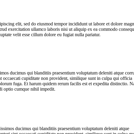
ipiscing elit, sed do eiusmod tempor incididunt ut labore et dolore mag
rud exercitation ullamco laboris nisi ut aliquip ex ea commodo consequ
uptate velit esse cillum dolore eu fugiat nulla pariatur.
imos ducimus qui blanditiis praesentium voluptatum deleniti atque corr
t occaecati cupiditate non provident, similique sunt in culpa qui officia
dolorum fuga. Et harum quidem rerum facilis est et expedita distinctio. 
di optio cumque nihil impedit.
nissimos ducimus qui blanditiis praesentium voluptatum deleniti atque
pturi sint occaecati cupiditate non provident, similique sunt in culpa qu