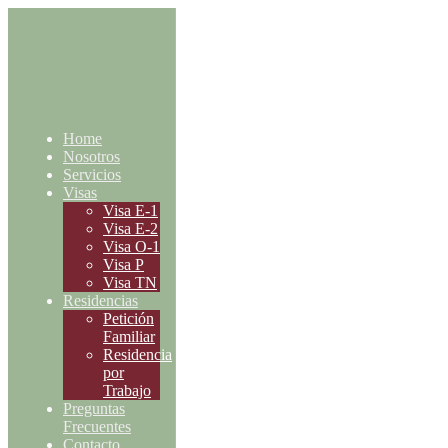
Home
Nosotros
Servicios
Visas
Visa E-1
Visa E-2
Visa O-1
Visa P
Visa TN
Residencias
Petición
Familiar
Residencia
por
Trabajo
Preguntas
Frecuentes
Contacto