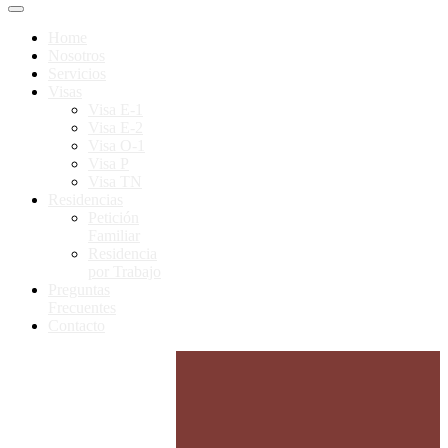
Home
Nosotros
Servicios
Visas
Visa E-1
Visa E-2
Visa O-1
Visa P
Visa TN
Residencias
Petición
Familiar
Residencia
por Trabajo
Preguntas
Frecuentes
Contacto