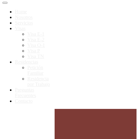
Home
Nosotros
Servicios
Visas
Visa E-1
Visa E-2
Visa O-1
Visa P
Visa TN
Residencias
Petición
Familiar
Residencia
por Trabajo
Preguntas
Frecuentes
Contacto