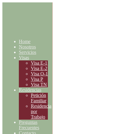
Home
Nosotros
Servicios
Visas
Visa E-1
Visa E-2
Visa O-1
Visa P
Visa TN
Residencias
Petición
Familiar
Residencia
por
Trabajo
Preguntas
Frecuentes
Contacto