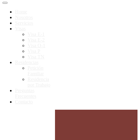
Home
Nosotros
Servicios
Visas
Visa E-1
Visa E-2
Visa O-1
Visa P
Visa TN
Residencias
Petición
Familiar
Residencia
por Trabajo
Preguntas
Frecuentes
Contacto