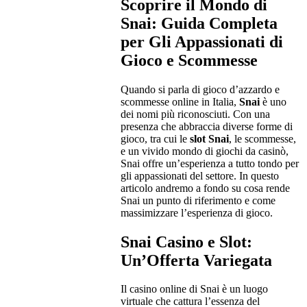
Scoprire il Mondo di
Snai: Guida Completa
per Gli Appassionati di
Gioco e Scommesse
Quando si parla di gioco d’azzardo e
scommesse online in Italia,
Snai
è uno
dei nomi più riconosciuti. Con una
presenza che abbraccia diverse forme di
gioco, tra cui le
slot Snai
, le scommesse,
e un vivido mondo di giochi da casinò,
Snai offre un’esperienza a tutto tondo per
gli appassionati del settore. In questo
articolo andremo a fondo su cosa rende
Snai un punto di riferimento e come
massimizzare l’esperienza di gioco.
Snai Casino e Slot:
Un’Offerta Variegata
Il casino online di Snai è un luogo
virtuale che cattura l’essenza del