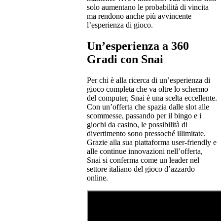
solo aumentano le probabilità di vincita
ma rendono anche più avvincente
l’esperienza di gioco.
Un’esperienza a 360
Gradi con Snai
Per chi è alla ricerca di un’esperienza di
gioco completa che va oltre lo schermo
del computer, Snai è una scelta eccellente.
Con un’offerta che spazia dalle slot alle
scommesse, passando per il bingo e i
giochi da casino, le possibilità di
divertimento sono pressoché illimitate.
Grazie alla sua piattaforma user-friendly e
alle continue innovazioni nell’offerta,
Snai si conferma come un leader nel
settore italiano del gioco d’azzardo
online.