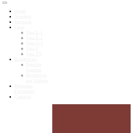
Home
Nosotros
Servicios
Visas
Visa E-1
Visa E-2
Visa O-1
Visa P
Visa TN
Residencias
Petición
Familiar
Residencia
por Trabajo
Preguntas
Frecuentes
Contacto