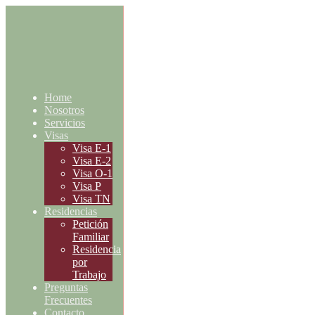
Home
Nosotros
Servicios
Visas
Visa E-1
Visa E-2
Visa O-1
Visa P
Visa TN
Residencias
Petición
Familiar
Residencia
por
Trabajo
Preguntas
Frecuentes
Contacto