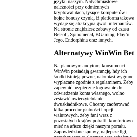
języku naszym. Natychmiastowe
należności przy odmiennych
kryptowalutach, tysiące komputerów i
hojne bonusy czynią, iż platforma takowa
wydaje się atrakcyjna gwoli internautów.
Na stronie znajdziesz zabawy od czasu
Betsoft, Spinomenal, BGaming, Play’n
Jego, Endorphina oraz innych.
Alternatywy WinWin Bet
Na planowym audytom, konsumenci
WinWin posiadają gwarancję, hdy ich
środki istnieją pewne, natomiast wygrane
wypłacane zgodnie z regulaminem. Żeby
zapewnić bezpieczne logowanie do
odwiedzenia konta własnego, wolno
zestawić uwierzytelnianie
dwuskładnikowe. Chcemy zaoferować
kilka procedur płatności i opcji
walutowych, żeby fani wraz z
pozostałych krajów potrafili komfortowo
mieć na afiszu dzięki naszym portalu.
Zapowiedziane sprawy, najlepsze ligi,