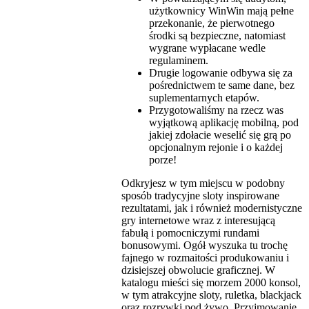
użytkownicy WinWin mają pełne
przekonanie, że pierwotnego
środki są bezpieczne, natomiast
wygrane wypłacane wedle
regulaminem.
Drugie logowanie odbywa się za
pośrednictwem te same dane, bez
suplementarnych etapów.
Przygotowaliśmy na rzecz was
wyjątkową aplikację mobilną, pod
jakiej zdołacie weselić się grą po
opcjonalnym rejonie i o każdej
porze!
Odkryjesz w tym miejscu w podobny
sposób tradycyjne sloty inspirowane
rezultatami, jak i również modernistyczne
gry internetowe wraz z interesującą
fabułą i pomocniczymi rundami
bonusowymi. Ogół wyszuka tu trochę
fajnego w rozmaitości produkowaniu i
dzisiejszej obwolucie graficznej. W
katalogu mieści się morzem 2000 konsol,
w tym atrakcyjne sloty, ruletka, blackjack
oraz rozrywki pod żywo. Przyjmowanie