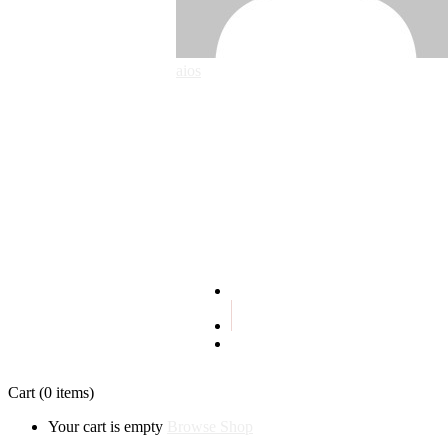
aios
Terms and conditions
Privacy policy
Cart
(0 items)
Your cart is empty
Browse Shop