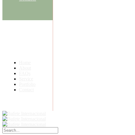
Home
About
FAQs
Service
Portfolio
Contact