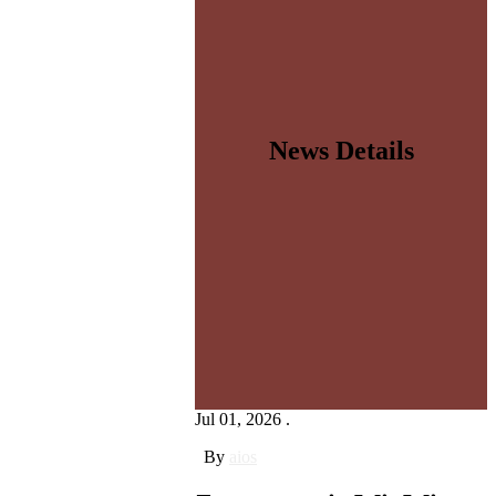
News Details
Jul 01, 2026 .
By
aios