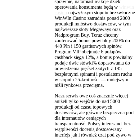
sprawnie, natomiast reakcje dzięki
operowania konsumenta będą w
winwin
casino
najwyższym stopniu bezzwłoczne.
WinWIn Casino zatrudnia ponad 2000
produkcji mnóstwo dostawców, w tym
najświeższe sloty Megaways oraz
Nadprogram Buy. Teraz chcemy
zaoferować bonus powitalny 200% do
440 Pln i 150 gratisowych spinów.
Program VIP obejmuje 6 pułapów,
cashback sięga 12%, a bonus powitalny
podaje dwie stówki% dopasowania do
odwiedzenia pięćset złotych z 195
bezpłatnymi spinami i postulatem ruchu
w stopniu 25-krotności — mniejszym
niźli rynkowa przeciętna.
Nasz serwis owe coś znacznie więcej
aniżeli tylko wejście do nad 5000
produkcji od czasu topowych
dostawców, ale głównie bezpieczna port
dla internautów ceniących
transparentność. Polscy interesanci bez
wątpliwości docenią dostosowany
interfejs jak i również czat pod żywo w