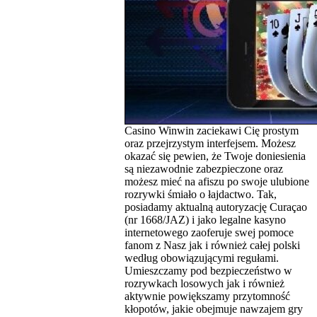
Casino Winwin zaciekawi Cię prostym
oraz przejrzystym interfejsem. Możesz
okazać się pewien, że Twoje doniesienia
są niezawodnie zabezpieczone oraz
możesz mieć na afiszu po swoje ulubione
rozrywki śmiało o łajdactwo. Tak,
posiadamy aktualną autoryzację Curaçao
(nr 1668/JAZ) i jako legalne kasyno
internetowego zaoferuje swej pomoce
fanom z Nasz jak i również całej polski
według obowiązującymi regułami.
Umieszczamy pod bezpieczeństwo w
rozrywkach losowych jak i również
aktywnie powiększamy przytomność
kłopotów, jakie obejmuje nawzajem gry