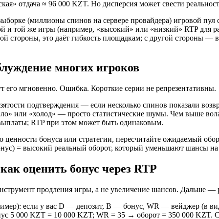
кая» отдача ≈ 96 000 KZT. Но дисперсия может свести реальност
ыборке (миллионы спинов на сервере провайдера) игровой пул 
й и той же игры (например, «высокий» или «низкий» RTP для р
ной стороны, это даёт гибкость площадкам; с другой стороны —
блуждение многих игроков
ут его мгновенно. Ошибка. Короткие серии не репрезентативны.
зятости подтверждения — если несколько спинов показали возвр
пло» или «холод» — просто статистические шумы. Чем выше вола
 выплаты; RTP при этом может быть одинаковым.
о ценности бонуса или стратегии, пересчитайте ожидаемый обор
бонус) = высокий реальный оборот, который уменьшают шансы на
как оценить бонус через RTP
нструмент продления игры, а не увеличение шансов. Дальше — р
имер): если у вас D — депозит, B — бонус, WR — вейджер (в ви
нус 5 000 KZT = 10 000 KZT; WR = 35 → оборот = 350 000 KZT. 