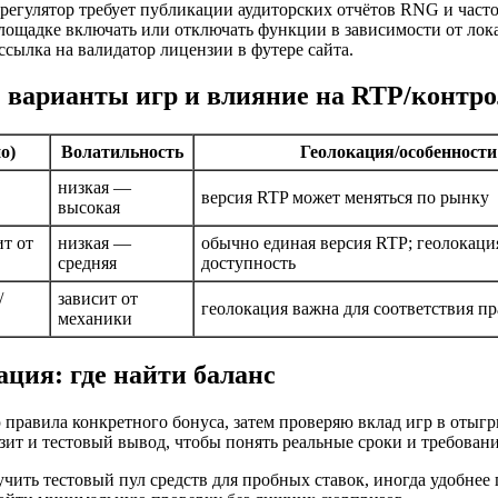
регулятор требует публикации аудиторских отчётов RNG и часто
 площадке включать или отключать функции в зависимости от лок
ссылка на валидатор лицензии в футере сайта.
 варианты игр и влияние на RTP/контр
о)
Волатильность
Геолокация/особенности
низкая —
версия RTP может меняться по рынку
высокая
т от
низкая —
обычно единая версия RTP; геолокаци
средняя
доступность
/
зависит от
геолокация важна для соответствия п
механики
ция: где найти баланс
ю правила конкретного бонуса, затем проверяю вклад игр в отыг
зит и тестовый вывод, чтобы понять реальные сроки и требова
лучить тестовый пул средств для пробных ставок, иногда удобне