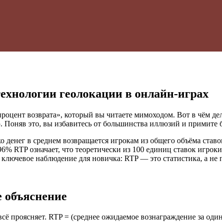
ехнологии геолокации в онлайн‑играх
роцент возврата», который вы читаете мимоходом. Вот в чём де
ию. Поняв это, вы избавитесь от большинства иллюзий и примите
лько денег в среднем возвращается игрокам из общего объёма ст
% RTP означает, что теоретически из 100 единиц ставок игроки 
 ключевое наблюдение для новичка: RTP — это статистика, а не 
 объяснение
сё проясняет. RTP = (среднее ожидаемое вознаграждение за один