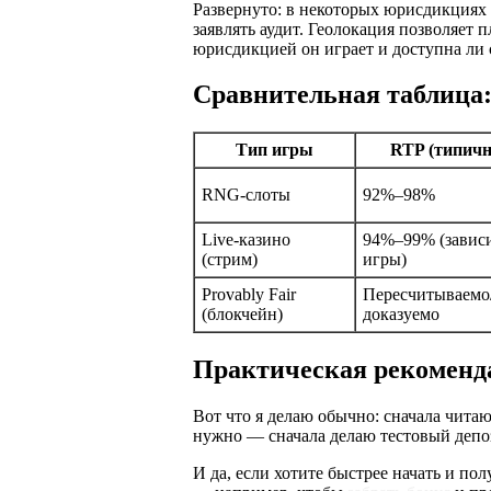
Развернуто: в некоторых юрисдикциях 
заявлять аудит. Геолокация позволяет
юрисдикцией он играет и доступна ли 
Сравнительная таблица:
Тип игры
RTP (типичн
RNG‑слоты
92%–98%
Live‑казино
94%–99% (зависи
(стрим)
игры)
Provably Fair
Пересчитываемо
(блокчейн)
доказуемо
Практическая рекоменда
Вот что я делаю обычно: сначала чита
нужно — сначала делаю тестовый депо
И да, если хотите быстрее начать и по