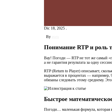
Dic 18, 2025 .
By
guru
Понимание RTP и роль т
Вау! Погоди — RTP не тот же самый «п
а не гарантия результата за одну сесс
RTP (Return to Player) описывает, ско
выражается в процентах — например, 96
обязаны следовать этому среднему. Это
Быстрое математическое
Погоди… маленькая формула, которая в