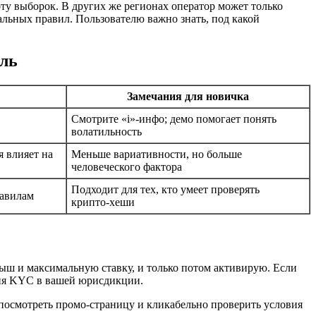
ту выборок. В других же регионах оператор может только
альных правил. Пользователю важно знать, под какой
оль
Замечания для новичка
Смотрите «i»-инфо; демо помогает понять
волатильность
я влияет на
Меньше вариативности, но больше
человеческого фактора
Подходит для тех, кто умеет проверять
равилам
крипто‑хеши
рыш и максимальную ставку, и только потом активирую. Если
ния KYC в вашей юрисдикции.
е посмотреть промо‑страницу и кликабельно проверить условия