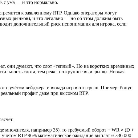
ь с ума — и это нормально.
стремится к заявленному RTP. Однако операторы могут
азных рынков), и это легально — но об этом должны быть
 вводит дополнительный риск непонимания для игрока, если
ат, они думают, что слот «теплый». Но на коротких временных
тильность слота, тем реже, но крупнее выигрыши. Низкая
от с учётом вейджера и вклада игр в отыгрыш. Пример: бонус
 реальный профит даже при высоком RTP.
асчёт.
де множителя, например 35), то требуемый оборот = WR × (D +
С учётом RTP 96% математическое ожидание выплат ≈ 336 000