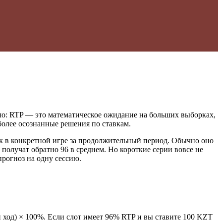
ло: RTP — это математическое ожидание на больших выборках,
 более осознанные решения по ставкам.
авок в конкретной игре за продолжительный период. Обычно оно
получат обратно 96 в среднем. Но короткие серии вовсе не
прогноз на одну сессию.
 ход) × 100%. Если слот имеет 96% RTP и вы ставите 100 KZT