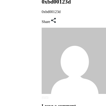
0xbd00123d
0xbd00123d
Share
guru
Leave a comment