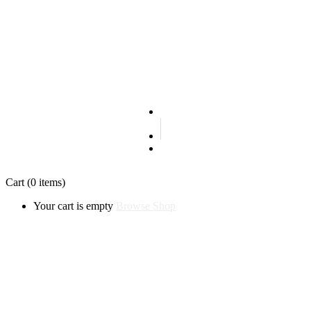
Terms and conditions
Privacy policy
Cart
(0 items)
Your cart is empty
Browse Shop