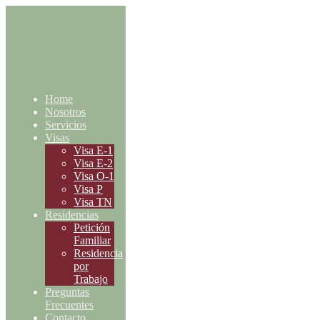
Home
Nosotros
Servicios
Visas
Visa E-1
Visa E-2
Visa O-1
Visa P
Visa TN
Residencias
Petición
Familiar
Residencia
por
Trabajo
Preguntas
Frecuentes
Contacto