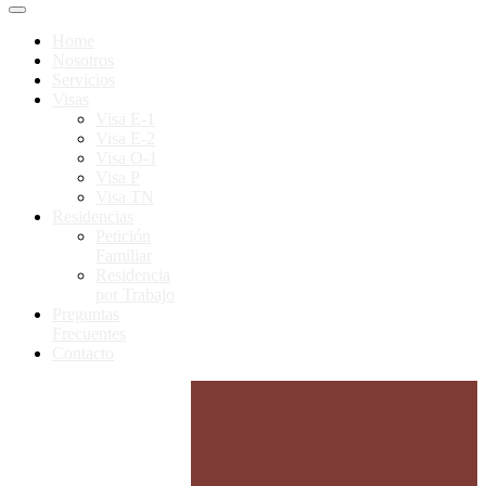
Home
Nosotros
Servicios
Visas
Visa E-1
Visa E-2
Visa O-1
Visa P
Visa TN
Residencias
Petición
Familiar
Residencia
por Trabajo
Preguntas
Frecuentes
Contacto