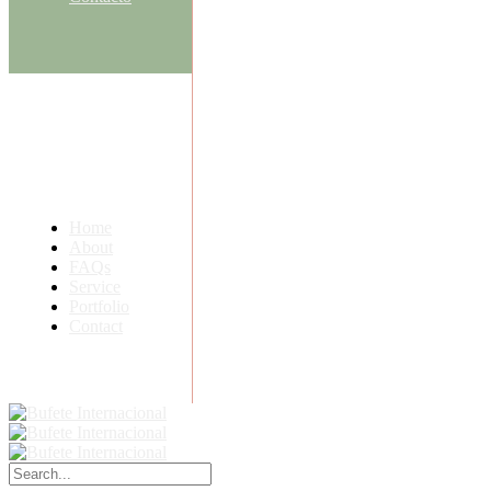
Home
About
FAQs
Service
Portfolio
Contact