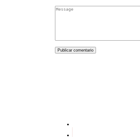
Publicar comentario
Terms and conditions