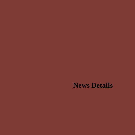
News Details