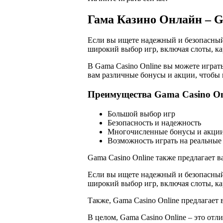
Гама Казино Онлайн – G
Если вы ищете надежный и безопасный 
широкий выбор игр, включая слоты, ка
В Gama Casino Online вы можете играть
вам различные бонусы и акции, чтобы 
Преимущества Gama Casino On
Большой выбор игр
Безопасность и надежность
Многочисленные бонусы и акци
Возможность играть на реальные
Gama Casino Online также предлагает в
Если вы ищете надежный и безопасный 
широкий выбор игр, включая слоты, ка
Также, Gama Casino Online предлагает 
В целом, Gama Casino Online – это отл