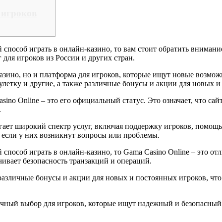
 игроков
способ играть в онлайн-казино, то вам стоит обратить внимани
 для игроков из России и других стран.
-казино, но и платформа для игроков, которые ищут новые возмо
улетку и другие, а также различные бонусы и акции для новых 
no Online – это его официальный статус. Это означает, что сай
.
гает широкий спектр услуг, включая поддержку игроков, помощь 
 если у них возникнут вопросы или проблемы.
пособ играть в онлайн-казино, то Gama Casino Online – это отл
чивает безопасность транзакций и операций.
 различные бонусы и акции для новых и постоянных игроков, что
личный выбор для игроков, которые ищут надежный и безопасный 