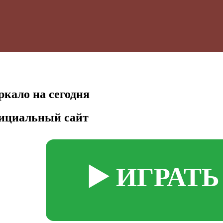
ркало на сегодня
фициальный сайт
▶️ ИГРАТЬ