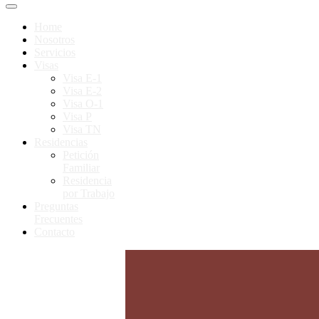
Home
Nosotros
Servicios
Visas
Visa E-1
Visa E-2
Visa O-1
Visa P
Visa TN
Residencias
Petición
Familiar
Residencia
por Trabajo
Preguntas
Frecuentes
Contacto