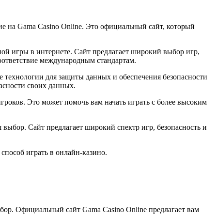
е на Gama Casino Online. Это официальный сайт, который
ной игры в интернете. Сайт предлагает широкий выбор игр,
соответствие международным стандартам.
ые технологии для защиты данных и обеспечения безопасности
пасности своих данных.
гроков. Это может помочь вам начать играть с более высоким
ш выбор. Сайт предлагает широкий спектр игр, безопасность и
способ играть в онлайн-казино.
ыбор. Официальный сайт Gama Casino Online предлагает вам