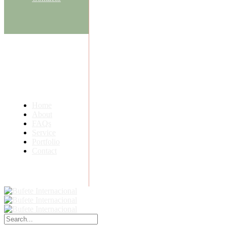
Home
About
FAQs
Service
Portfolio
Contact