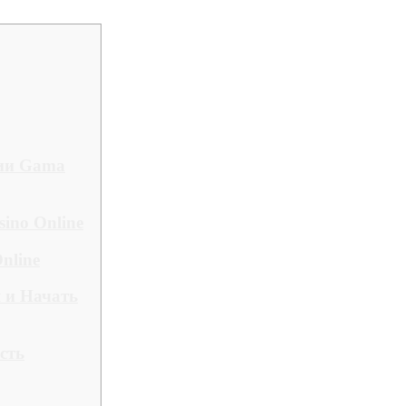
ии Gama
ino Online
nline
 и Начать
сть