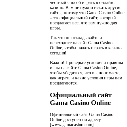
честный способ играть в онлайн-
казино. Вам не нужно искать другие
сайты, потому что Gama Casino Online
– это официальный сайт, который
предлагает все, что вам нужно для
игры.
Так что не откладывайте и
переходите на сайт Gama Casino
Online, чтобы начать играть в казино
сегодня!
Важно! Проверьте условия и правила
игры на сайте Gama Casino Online,
чтобы убедиться, что вы понимаете,
как играть и какие условия игры вам
предлагаются.
Официальный сайт
Gama Casino Online
Официальный сайт Gama Casino
Online доступен по адресу
[www.gamacasino.com]