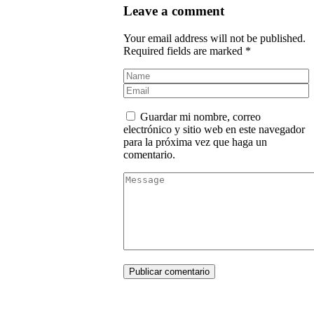
Leave a comment
Your email address will not be published.
Required fields are marked *
Guardar mi nombre, correo
electrónico y sitio web en este navegador
para la próxima vez que haga un
comentario.
Publicar comentario