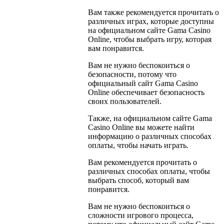
Вам также рекомендуется прочитать о
различных играх, которые доступны
на официальном сайте Gama Casino
Online, чтобы выбрать игру, которая
вам понравится.
Вам не нужно беспокоиться о
безопасности, потому что
официальный сайт Gama Casino
Online обеспечивает безопасность
своих пользователей.
Также, на официальном сайте Gama
Casino Online вы можете найти
информацию о различных способах
оплаты, чтобы начать играть.
Вам рекомендуется прочитать о
различных способах оплаты, чтобы
выбрать способ, который вам
понравится.
Вам не нужно беспокоиться о
сложности игрового процесса,