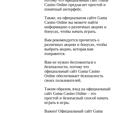
потому что официальный сайт Gama
Casino Online предлагает простой и
понятный интерфейс.
Также, на официальном сайте Gama
Casino Online вы можете найти
информацию о различных акциях и
бонусах, чтобы начать играть.
Вам рекомендуется прочитать о
различных акциях и бонусах, чтобы
выбрать акцию, которая вам
понравится.
Вам не нужно беспокоиться о
безопасности, потому что
официальный сайт Gama Casino
Online обеспечивает безопасность
своих пользователей.
Таким образом, вход на официальный
сайт Gama Casino Online – это
простой и безопасный способ начать
играть в игры.
Важно! Официальный сайт Gama