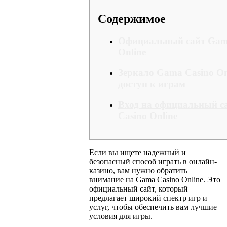
Содержимое
Официальный сайт Gam
Online
Зеркало Gama Casino On
доступ к играм
Вход на официальный с
Casino Online
Если вы ищете надежный и
безопасный способ играть в онлайн-
казино, вам нужно обратить
внимание на Gama Casino Online. Это
официальный сайт, который
предлагает широкий спектр игр и
услуг, чтобы обеспечить вам лучшие
условия для игры.