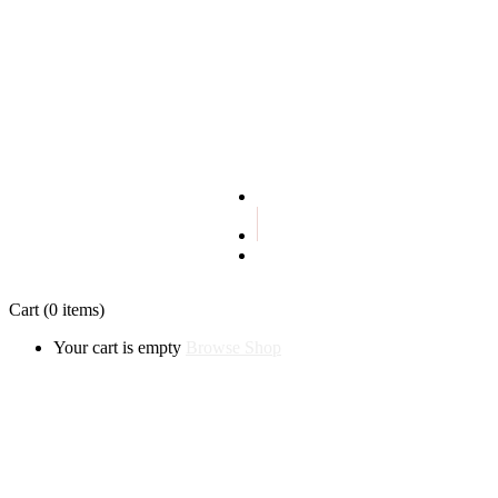
Terms and conditions
Privacy policy
Cart
(0 items)
Your cart is empty
Browse Shop