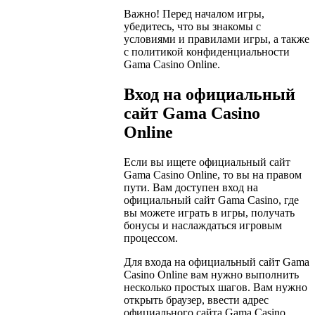
Важно! Перед началом игры,
убедитесь, что вы знакомы с
условиями и правилами игры, а также
с политикой конфиденциальности
Gama Casino Online.
Вход на официальный
сайт Gama Casino
Online
Если вы ищете официальный сайт
Gama Casino Online, то вы на правом
пути. Вам доступен вход на
официальный сайт Gama Casino, где
вы можете играть в игры, получать
бонусы и наслаждаться игровым
процессом.
Для входа на официальный сайт Gama
Casino Online вам нужно выполнить
несколько простых шагов. Вам нужно
открыть браузер, ввести адрес
официального сайта Gama Casino