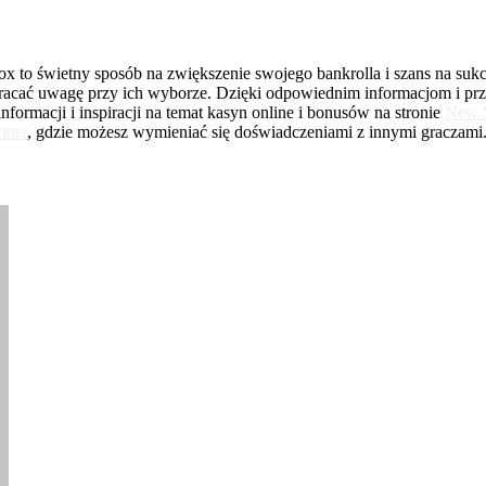
 to świetny sposób na zwiększenie swojego bankrolla i szans na sukc
racać uwagę przy ich wyborze. Dzięki odpowiednim informacjom i przej
nformacji i inspiracji na temat kasyn online i bonusów na stronie
New 
tter
, gdzie możesz wymieniać się doświadczeniami z innymi graczami