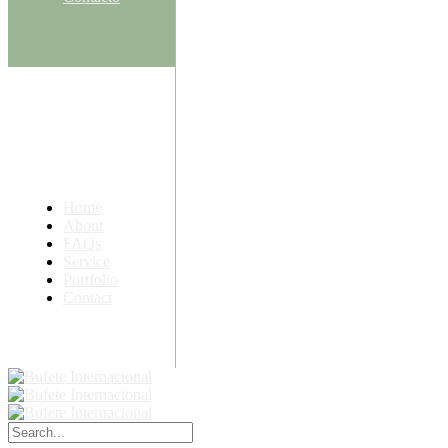
Home
About
FAQs
Service
Portfolio
Contact