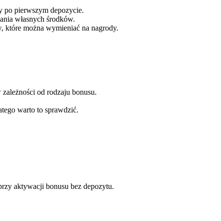
y po pierwszym depozycie.
cania własnych środków.
ów, które można wymieniać na nagrody.
 zależności od rodzaju bonusu.
tego warto to sprawdzić.
przy aktywacji bonusu bez depozytu.