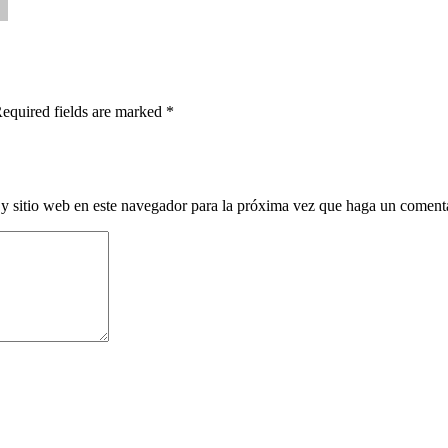
Required fields are marked *
y sitio web en este navegador para la próxima vez que haga un comenta