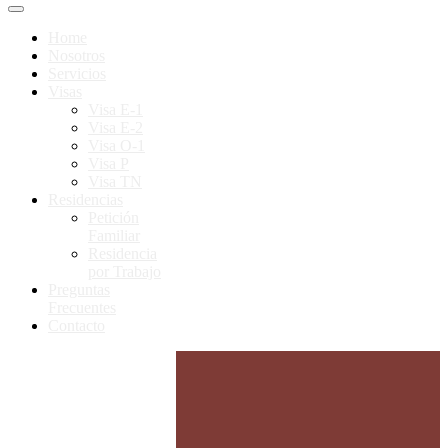
Home
Nosotros
Servicios
Visas
Visa E-1
Visa E-2
Visa O-1
Visa P
Visa TN
Residencias
Petición
Familiar
Residencia
por Trabajo
Preguntas
Frecuentes
Contacto