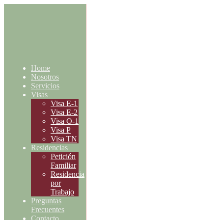
Home
Nosotros
Servicios
Visas
Visa E-1
Visa E-2
Visa O-1
Visa P
Visa TN
Residencias
Petición
Familiar
Residencia
por
Trabajo
Preguntas
Frecuentes
Contacto