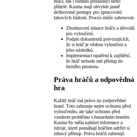
hráči, tak i rodinní příslušníci nebo
přátelé. Kasina mají obvykle jasně
definované postupy pro zpracování
takových žádostí. Proces může zahrnovat:
Zhodnocení situace hráče a důvodů
pro vyloučení.
Podpis dokumentů potvrzujících,
že si hráč je vědom vyloučení a
jeho následků.
Implementaci opatření k zajištění,
že hráč nebude mít přístup do
herního prostoru.
Práva hráčů a odpovědná
hra
Každý hráč má právo na zodpovědné
hraní. Toto zahrnuje nejen ochranu před
vyloučením, ale také ochranu před
vznikem problému s hazardním hraním.
Kasina by měla nabízet informace a
zdroje, které pomáhají hráčům udržet si
zdravý přístup. Práva hráčů zahrnují: