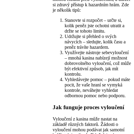
si zdravý přístup k hazardním hrám. Zde
je několik tipů:
Stanovte si rozpočet – určte si,
kolik peněz jste ochotni utratit a
držte se tohoto limitu.
Udržujte si přehled o svých
návycích – sledujte, kolik času a
peněz trávíte hazardem.
Využívejte nástroje sebevyloučení
– mnohá kasina nabízejí možnost
dobrovolného vyloučení, což může
být efektivní způsob, jak mít
kontrolu.
Vyhledávejte pomoc – pokud máte
pocit, že vaše hraní se vymyká
kontrole, neváhejte vyhledat
odbornou pomoc nebo podporu.
Jak funguje proces vyloučení
Vyloučení z kasina může nastat na
základě různých faktorů. Žádosti o
vyloučení mohou podávat jak samotní