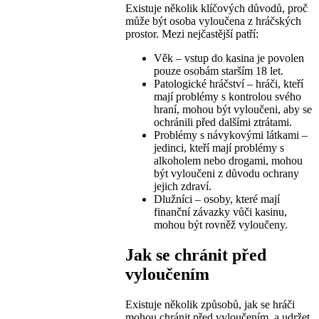
Existuje několik klíčových důvodů, proč
může být osoba vyloučena z hráčských
prostor. Mezi nejčastější patří:
Věk – vstup do kasina je povolen
pouze osobám starším 18 let.
Patologické hráčství – hráči, kteří
mají problémy s kontrolou svého
hraní, mohou být vyloučeni, aby se
ochránili před dalšími ztrátami.
Problémy s návykovými látkami –
jedinci, kteří mají problémy s
alkoholem nebo drogami, mohou
být vyloučeni z důvodu ochrany
jejich zdraví.
Dlužníci – osoby, které mají
finanční závazky vůči kasinu,
mohou být rovněž vyloučeny.
Jak se chránit před
vyloučením
Existuje několik způsobů, jak se hráči
mohou chránit před vyloučením, a udržet