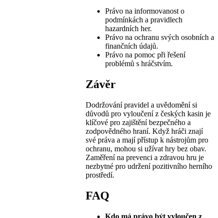
Právo na informovanost o
podmínkách a pravidlech
hazardních her.
Právo na ochranu svých osobních a
finančních údajů.
Právo na pomoc při řešení
problémů s hráčstvím.
Závěr
Dodržování pravidel a uvědomění si
důvodů pro vyloučení z českých kasin je
klíčové pro zajištění bezpečného a
zodpovědného hraní. Když hráči znají
své práva a mají přístup k nástrojům pro
ochranu, mohou si užívat hry bez obav.
Zaměření na prevenci a zdravou hru je
nezbytné pro udržení pozitivního herního
prostředí.
FAQ
Kdo má právo být vyloučen z