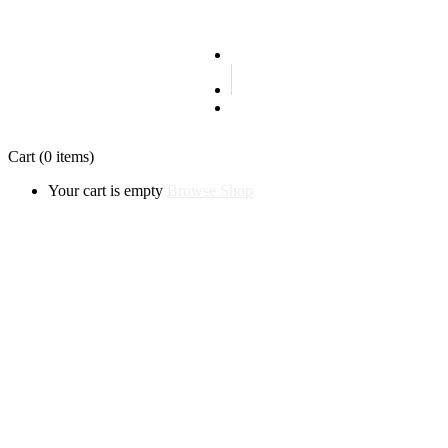
Terms and conditions
Privacy policy
Cart
(0 items)
Your cart is empty
Browse Shop