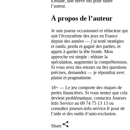
Ensuite, une brève bio pour situer
l’auteur.
À propos de l’auteur
Je suis joueur occasionnel et rédacteur qui
suit l’écosystème des jeux en France
depuis des années — j’ai testé stratégies
et outils, perdu et gagné des parties, et
appris à garder la tête froide. Mon
approche est simple : réduire la
spéculation, augmenter la compréhension.
Si vous avez des retours ou des questions
précises, demandez — je répondrai avec
plaisir et pragmatisme.
18+ — Le jeu comporte des risques de
pertes financières. Si vous sentez que cela
devient problématique, contactez Joueurs
Info Service au 09 74 75 13 13 ou
consultez joueurs‑info‑service.fr pour de
l’aide et des outils d’auto‑exclusion.
Share