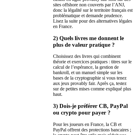
sites offshore non couverts par l’ANJ,
donc la légalité sur le territoire français est
problématique et demande prudence.
Lisez la suite pour des alternatives légales
en France.
2) Quels livres me donnent le
plus de valeur pratique ?
Choisissez des livres qui combinent
théorie et exercices pratiques : titres sur le
calcul de l’espérance, la gestion de
bankroll, et un manuel simple sur les
bases de la cryptographie si vous tenez
aux jeux provably fair. Après ça, testez
sur de petites mises comme expliqué plus
haut.
3) Dois‑je préférer CB, PayPal
ou crypto pour payer ?
Pour les joueurs en France, la CB et
PayPal offrent des protections bancaires ;