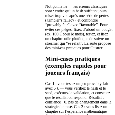
Not gonna lie — les erreurs classiques
sont : croire qu’un hash suffit toujours,
miser trop vite après une série de pertes
(gambler’s fallacy), et confondre
“provably fair” avec “favorable”. Pour
éviter ces pièges, fixez d’abord un budget
(ex. 100 € pour le mois), testez, et lisez
un chapitre utile plutôt que de suivre un
streamer qui “se refait”. La suite propose
des mini‑cas pratiques pour illustrer.
Mini-cases pratiques
(exemples rapides pour
joueurs français)
Cas 1 : vous testez un jeu provably fair
avec 5 € — vous vérifiez le hash et le
seed, exécutez la validation, et constatez
que le résultat correspond. Résultat :
confiance +0, pas de changement dans la
stratégie de mise. Cas 2 : vous lisez un
chapitre sur l’espérance mathématique