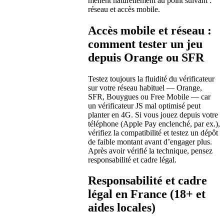
mènent naturellement au point suivant :
réseau et accès mobile.
Accès mobile et réseau :
comment tester un jeu
depuis Orange ou SFR
Testez toujours la fluidité du vérificateur
sur votre réseau habituel — Orange,
SFR, Bouygues ou Free Mobile — car
un vérificateur JS mal optimisé peut
planter en 4G. Si vous jouez depuis votre
téléphone (Apple Pay enclenché, par ex.),
vérifiez la compatibilité et testez un dépôt
de faible montant avant d’engager plus.
Après avoir vérifié la technique, pensez
responsabilité et cadre légal.
Responsabilité et cadre
légal en France (18+ et
aides locales)