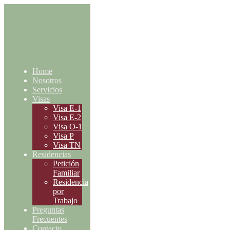
Home
Nosotros
Servicios
Visas
Visa E-1
Visa E-2
Visa O-1
Visa P
Visa TN
Residencias
Petición
Familiar
Residencia
por
Trabajo
Preguntas
Frecuentes
Contacto