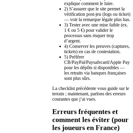
explique comment le faire.
2) S’assurer que le site permet la
vérification post‑jeu (logs ou ticket)
— voir la remarque légale plus bas.
3) Tester avec une mise faible (ex.
1 € ou 5 €) pour valider le
processus sans risquer trop
d’argent.
4) Conserver les preuves (captures,
tickets) en cas de contestation.
5) Préférer
CB/PayPal/Paysafecard/Apple Pay
pour les dépôts si disponibles —
les retraits via banques françaises
sont plus sûrs.
La checklist précédente vous guide sur le
terrain ; maintenant, parlons des erreurs
courantes que j’ai vues.
Erreurs fréquentes et
comment les éviter (pour
les joueurs en France)