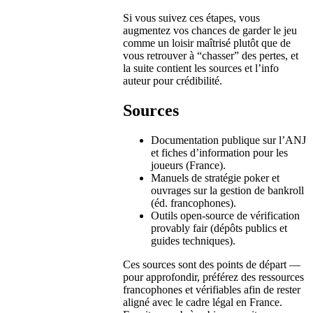
Si vous suivez ces étapes, vous
augmentez vos chances de garder le jeu
comme un loisir maîtrisé plutôt que de
vous retrouver à “chasser” des pertes, et
la suite contient les sources et l’info
auteur pour crédibilité.
Sources
Documentation publique sur l’ANJ
et fiches d’information pour les
joueurs (France).
Manuels de stratégie poker et
ouvrages sur la gestion de bankroll
(éd. francophones).
Outils open‑source de vérification
provably fair (dépôts publics et
guides techniques).
Ces sources sont des points de départ —
pour approfondir, préférez des ressources
francophones et vérifiables afin de rester
aligné avec le cadre légal en France.