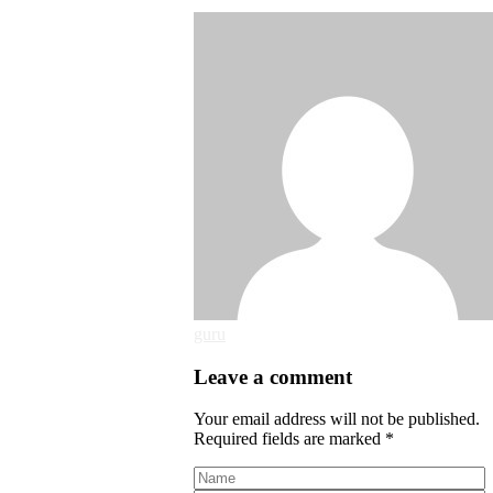
guru
Leave a comment
Your email address will not be published.
Required fields are marked *