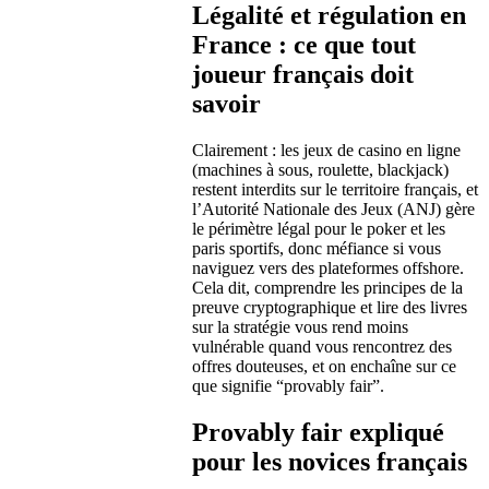
Légalité et régulation en
France : ce que tout
joueur français doit
savoir
Clairement : les jeux de casino en ligne
(machines à sous, roulette, blackjack)
restent interdits sur le territoire français, et
l’Autorité Nationale des Jeux (ANJ) gère
le périmètre légal pour le poker et les
paris sportifs, donc méfiance si vous
naviguez vers des plateformes offshore.
Cela dit, comprendre les principes de la
preuve cryptographique et lire des livres
sur la stratégie vous rend moins
vulnérable quand vous rencontrez des
offres douteuses, et on enchaîne sur ce
que signifie “provably fair”.
Provably fair expliqué
pour les novices français