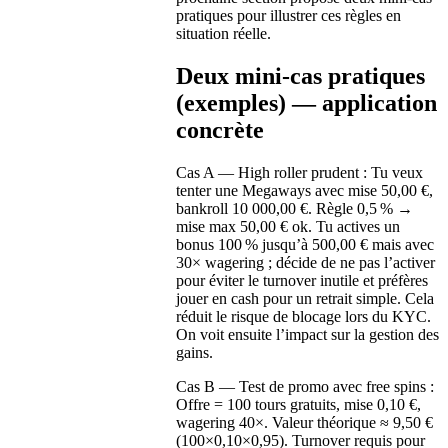
pratiques pour illustrer ces règles en
situation réelle.
Deux mini-cas pratiques
(exemples) — application
concrète
Cas A — High roller prudent : Tu veux
tenter une Megaways avec mise 50,00 €,
bankroll 10 000,00 €. Règle 0,5 % →
mise max 50,00 € ok. Tu actives un
bonus 100 % jusqu’à 500,00 € mais avec
30× wagering ; décide de ne pas l’activer
pour éviter le turnover inutile et préfères
jouer en cash pour un retrait simple. Cela
réduit le risque de blocage lors du KYC.
On voit ensuite l’impact sur la gestion des
gains.
Cas B — Test de promo avec free spins :
Offre = 100 tours gratuits, mise 0,10 €,
wagering 40×. Valeur théorique ≈ 9,50 €
(100×0,10×0,95). Turnover requis pour