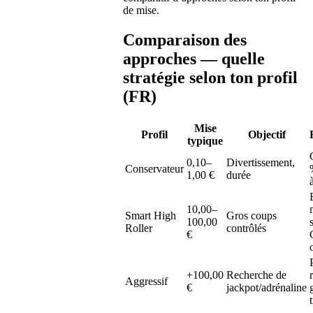
de mise.
Comparaison des
approches — quelle
stratégie selon ton profil
(FR)
Mise
Profil
Objectif
typique
0,10–
Divertissement,
Conservateur
1,00 €
durée
10,00–
Smart High
Gros coups
100,00
Roller
contrôlés
€
+100,00
Recherche de
Aggressif
€
jackpot/adrénaline