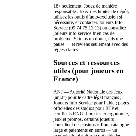
18+ seulement. Jouez de manière
responsable : fixez des limites de dépôt,
utilisez les outils d’auto-exclusion si
nécessaire, et contactez Joueurs Info
Service (09 74 75 13 13) ou consultez
joueurs-info-service.fr en cas de
problème. Si tu as un doute, fais une
pause — et reviens seulement avec des
règles claires.
Sources et ressources
utiles (pour joueurs en
France)
ANJ — Autorité Nationale des Jeux
(anj.fr) pour le cadre légal français ;
Joueurs Info Service pour l’aide ; pages
officielles des studios pour RTP et
certificats RNG. Pour tester ergonomie,
jeux et promos, certains joueurs
consultent des casinos offrant catalogue
large et paiements en euros — un
exemple de plateforme qui cible les