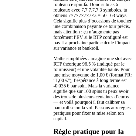
rouleau ce spin-là. Donc si tu as 6
rouleaux avec 7,7,7,7,7,3 symboles, tu
obtiens 7×7×7×7×7×3 = 50 163 ways.
Cela signifie plus d’occasions de toucher
une combinaison payante ce tour précis,
mais attention : ça n’augmente pas
forcément l’EV si le RTP configuré est
bas. La prochaine partie calcule l’impact
sur variance et bankroll.
Maths simplifiées : imagine une slot avec
RTP théorique 96,5 % (indiqué par le
fournisseur) et une volatilité haute. Pour
une mise moyenne de 1,00 € (format FR:
“1,00 €”), l’espérance à long terme est
-0,035 € par spin. Mais la variance
signifie que sur 100 spins tu peux avoir
des trous de plusieurs centaines d’euros
— et voilà pourquoi il faut calibrer sa
bankroll selon la vol. Passons aux règles
pratiques pour fixer ta mise selon ton
capital.
Règle pratique pour la