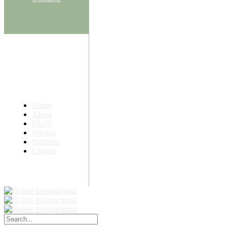
Home
About
FAQs
Service
Portfolio
Contact