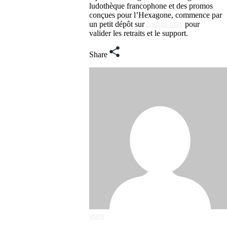
ludothèque francophone et des promos
conçues pour l’Hexagone, commence par
un petit dépôt sur
casino-max
pour
valider les retraits et le support.
Share
guru