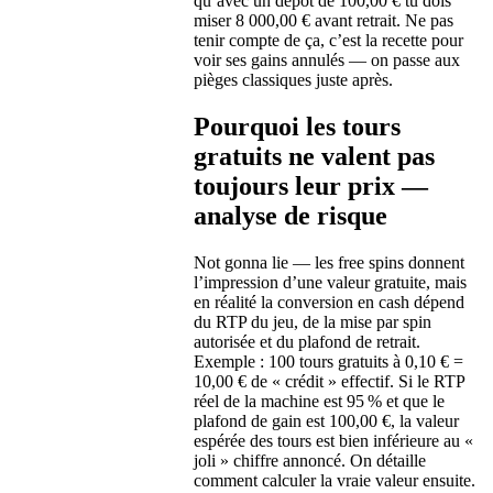
qu’avec un dépôt de 100,00 € tu dois
miser 8 000,00 € avant retrait. Ne pas
tenir compte de ça, c’est la recette pour
voir ses gains annulés — on passe aux
pièges classiques juste après.
Pourquoi les tours
gratuits ne valent pas
toujours leur prix —
analyse de risque
Not gonna lie — les free spins donnent
l’impression d’une valeur gratuite, mais
en réalité la conversion en cash dépend
du RTP du jeu, de la mise par spin
autorisée et du plafond de retrait.
Exemple : 100 tours gratuits à 0,10 € =
10,00 € de « crédit » effectif. Si le RTP
réel de la machine est 95 % et que le
plafond de gain est 100,00 €, la valeur
espérée des tours est bien inférieure au «
joli » chiffre annoncé. On détaille
comment calculer la vraie valeur ensuite.