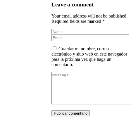
Leave a comment
Your email address will not be published.
Required fields are marked *
Guardar mi nombre, correo
electrónico y sitio web en este navegador
para la próxima vez que haga un
comentario.
Publicar comentario