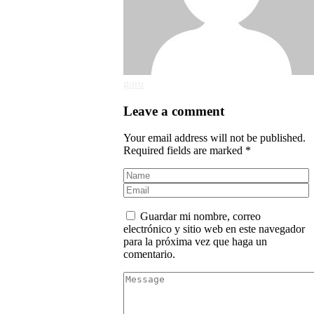
guru
Leave a comment
Your email address will not be published.
Required fields are marked *
Guardar mi nombre, correo
electrónico y sitio web en este navegador
para la próxima vez que haga un
comentario.