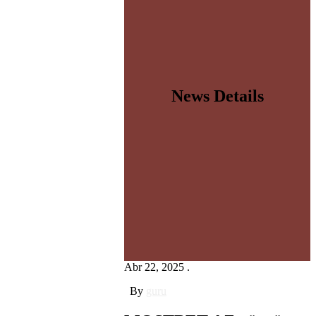
News Details
Abr 22, 2025 .
By
guru