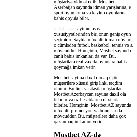
müştəriyə xidmət edib. Mostbet
Azerbaijan saytında idman yarışlarına, e-
sport oyunlarına və kazino oyunlarına
bahis qoyula bilər.
mostbet az
saytının əsas
xüsusiyyətlərindən biri onun geniş oyun
seçimidir. Saytda müxtəlif idman növləri,
o cümlədən futbol, basketbol, tennis və s.
mövcuddur. Həmçinin, Mosbet saytında
canlı bahis imkanları da var. Bu,
müştərilərə real vaxtda oyunlara bahis
qoymağa imkan verir.
Mostbet saytına daxil olmaq üçün
müştərilərə xüsusi giriş linki təqdim
olunur. Bu link vasitəsilə müştərilər
Mostbet Azerbaycan saytına daxil ola
bilərlər və öz hesablarına daxil ola
bilərlər. Həmçinin, Mostbet AZ saytında
müxtəlif promosyon və bonuslar da
mövcuddur. Bu, müştərilərə daha çox
qazanmaq imkanını verir.
Mostbet AZ-də