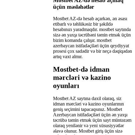
Mostbet AZ-də hesab açmaq
üçün məsləhətlər
Mostbet AZ-də hesab açarkən, ən əsası
etibarlı və təhlükəsiz bir şəkildə
hesabınızı yaradmaqdır. mostbet saytında
sizə ən yaxşı təcrübəni təmin etmək üçün
bizim komanda çalışır. mostbet
azerbaycan istifadəçiləri üçün qeydiyyat
prosesi çox sadədir və bir neçə dəqiqədən
artıq vaxt almır.
Mostbet-də idman
mərcləri və kazino
oyunları
Mostbet AZ saytına daxil olaraq, siz
idman mərcləri və kazino oyunlarının
geniş seçimini tapacaqsınız. Mostbet
Azerbaycan istifadəçiləri üçün ən yaxşı
təcrübə təmin etmək üçün sayt müntəzəm
olaraq yenilənir və yeni xüsusiyyətlər
əlavə olunur. Mostbet giriş üçün sizə