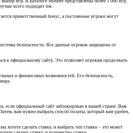
выбор игр. В каталоге Mostbet представлены более 1 000 игр,
 лучше всего подходит им.
гается приветственный бонус, а постоянные игроки могут
 системы безопасности. Все данные игроков защищены от
ться к официальному сайту. Это позволяет игрокам продолжать
тельных и финансовых возможностей. Его безопасность,
мира.
та, если официальный сайт заблокирован в вашей стране. Вам
Затем, вам нужно выбрать способ оплаты, который вам удобен,
вы хотите сделать ставку, и выбрать тип ставки – это может
отите сделать ставку, и количество ставки.