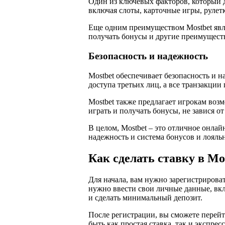
Один из ключевых факторов, который де
включая слоты, карточные игры, рулетк
Еще одним преимуществом Mostbet явля
получать бонусы и другие преимуществ
Безопасность и надежность
Mostbet обеспечивает безопасность и 
доступа третьих лиц, а все транзакци
Mostbet также предлагает игрокам возм
играть и получать бонусы, не завися о
В целом, Mostbet – это отличное онла
надежность и система бонусов и лояль
Как сделать ставку в Mo
Для начала, вам нужно зарегистрироват
нужно ввести свои личные данные, вкл
и сделать минимальный депозит.
После регистрации, вы сможете перейти
быть как простая ставка, так и экспрес