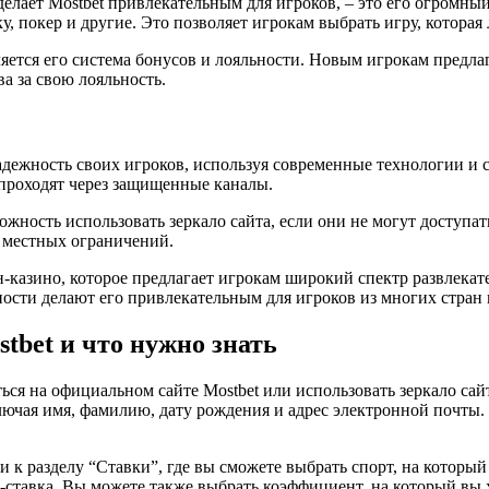
лает Mostbet привлекательным для игроков, – это его огромный 
у, покер и другие. Это позволяет игрокам выбрать игру, которая
ется его система бонусов и лояльности. Новым игрокам предла
а за свою лояльность.
надежность своих игроков, используя современные технологии и
и проходят через защищенные каналы.
ожность использовать зеркало сайта, если они не могут доступа
т местных ограничений.
йн-казино, которое предлагает игрокам широкий спектр развлека
ности делают его привлекательным для игроков из многих стран 
stbet и что нужно знать
ься на официальном сайте Mostbet или использовать зеркало сай
ючая имя, фамилию, дату рождения и адрес электронной почты. 
 к разделу “Ставки”, где вы сможете выбрать спорт, на который 
с-ставка. Вы можете также выбрать коэффициент, на который вы х