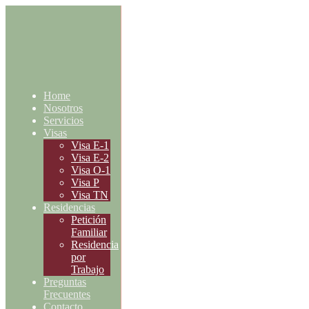
Home
Nosotros
Servicios
Visas
Visa E-1
Visa E-2
Visa O-1
Visa P
Visa TN
Residencias
Petición
Familiar
Residencia
por
Trabajo
Preguntas
Frecuentes
Contacto