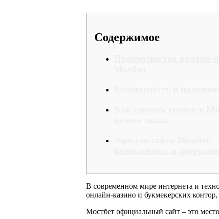
Содержимое
Преимущества онлайн-к
Mostbet
Безопасность и надежно
Как сделать ставку в Mo
нужно знать
Зеркало сайта Mostbet:
безопасность и доступно
В современном мире интернета и техн
онлайн-казино и букмекерских контор,
Мостбет официальный сайт – это место,