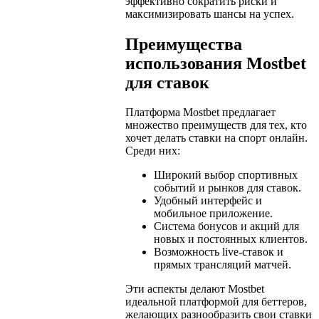
эффективно сократить риски и
максимизировать шансы на успех.
Преимущества
использования Mostbet
для ставок
Платформа Mostbet предлагает
множество преимуществ для тех, кто
хочет делать ставки на спорт онлайн.
Среди них:
Широкий выбор спортивных
событий и рынков для ставок.
Удобный интерфейс и
мобильное приложение.
Система бонусов и акций для
новых и постоянных клиентов.
Возможность live-ставок и
прямых трансляций матчей.
Эти аспекты делают Mostbet
идеальной платформой для беттеров,
желающих разнообразить свои ставки