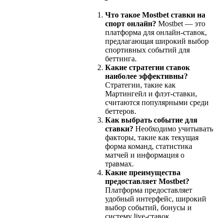
Что такое Mostbet ставки на
спорт онлайн?
Mostbet — это
платформа для онлайн-ставок,
предлагающая широкий выбор
спортивных событий для
беттинга.
Какие стратегии ставок
наиболее эффективны?
Стратегии, такие как
Мартингейл и флэт-ставки,
считаются популярными среди
беттеров.
Как выбрать событие для
ставки?
Необходимо учитывать
факторы, такие как текущая
форма команд, статистика
матчей и информация о
травмах.
Какие преимущества
предоставляет Mostbet?
Платформа предоставляет
удобный интерфейс, широкий
выбор событий, бонусы и
систему live-ставок.