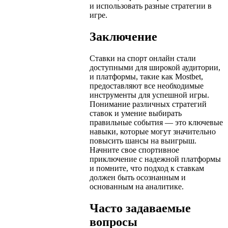
и использовать разные стратегии в
игре.
Заключение
Ставки на спорт онлайн стали
доступными для широкой аудитории,
и платформы, такие как Mostbet,
предоставляют все необходимые
инструменты для успешной игры.
Понимание различных стратегий
ставок и умение выбирать
правильные события — это ключевые
навыки, которые могут значительно
повысить шансы на выигрыш.
Начните свое спортивное
приключение с надежной платформы
и помните, что подход к ставкам
должен быть осознанным и
основанным на аналитике.
Часто задаваемые
вопросы