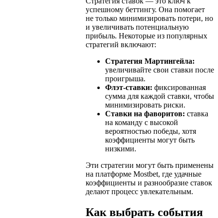
Стратегия ставок — это ключ к
успешному беттингу. Она помогает
не только минимизировать потери, но
и увеличивать потенциальную
прибыль. Некоторые из популярных
стратегий включают:
Стратегия Мартингейла:
увеличивайте свои ставки после
проигрыша.
Флэт-ставки:
фиксированная
сумма для каждой ставки, чтобы
минимизировать риски.
Ставки на фаворитов:
ставка
на команду с высокой
вероятностью победы, хотя
коэффициенты могут быть
низкими.
Эти стратегии могут быть применены
на платформе Mostbet, где удачные
коэффициенты и разнообразие ставок
делают процесс увлекательным.
Как выбрать события