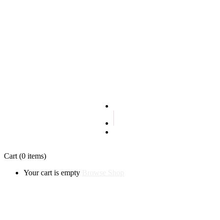
Terms and conditions
Privacy policy
Cart
(0 items)
Your cart is empty
Browse Shop