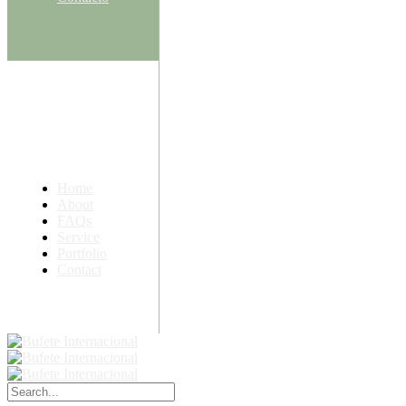
Home
About
FAQs
Service
Portfolio
Contact