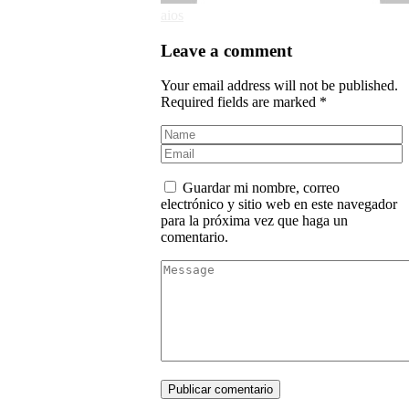
aios
Leave a comment
Your email address will not be published.
Required fields are marked *
Guardar mi nombre, correo
electrónico y sitio web en este navegador
para la próxima vez que haga un
comentario.
Publicar comentario