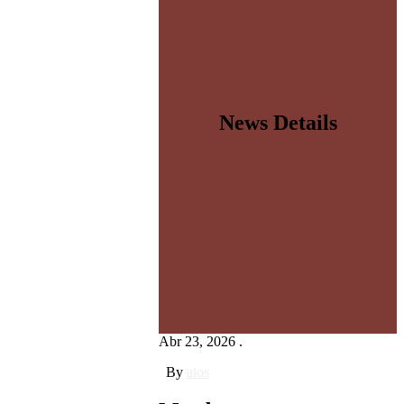
News Details
Abr 23, 2026 .
By
aios