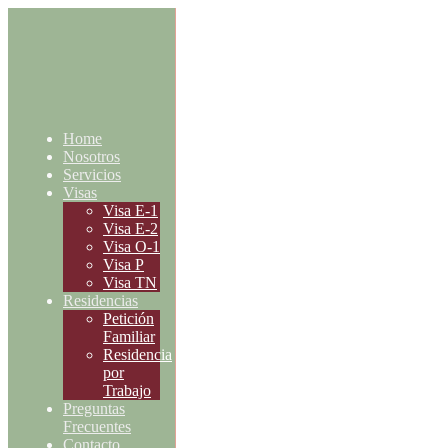
Home
Nosotros
Servicios
Visas
Visa E-1
Visa E-2
Visa O-1
Visa P
Visa TN
Residencias
Petición
Familiar
Residencia
por
Trabajo
Preguntas
Frecuentes
Contacto