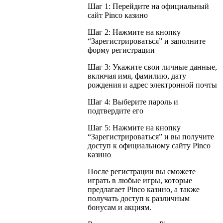
Шаг 1: Перейдите на официальный
сайт Pinco казино
Шаг 2: Нажмите на кнопку
“Зарегистрироваться” и заполните
форму регистрации
Шаг 3: Укажите свои личные данные,
включая имя, фамилию, дату
рождения и адрес электронной почты
Шаг 4: Выберите пароль и
подтвердите его
Шаг 5: Нажмите на кнопку
“Зарегистрироваться” и вы получите
доступ к официальному сайту Pinco
казино
После регистрации вы сможете
играть в любые игры, которые
предлагает Pinco казино, а также
получать доступ к различным
бонусам и акциям.