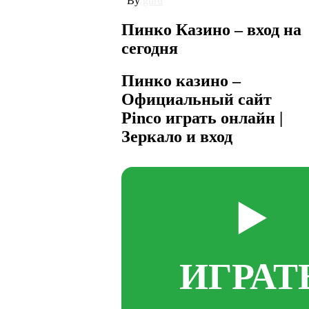
By
guru
Пинко Казино – вход на
сегодня
Пинко казино –
Официальный сайт
Pinco играть онлайн |
Зеркало и вход
▶️
ИГРАТ