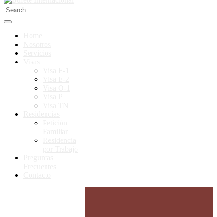
Home
Nosotros
Servicios
Visas
Visa E-1
Visa E-2
Visa O-1
Visa P
Visa TN
Residencias
Petición
Familiar
Residencia
por Trabajo
Preguntas
Frecuentes
Contacto