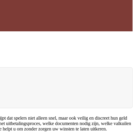
t dat spelers niet alleen snel, maar ook veilig en discreet hun geld
het uitbetalingsproces, welke documenten nodig zijn, welke valkuilen
ie helpt u om zonder zorgen uw winsten te laten uitkeren.