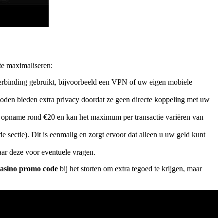
te maximaliseren:
verbinding gebruikt, bijvoorbeeld een VPN of uw eigen mobiele
oden bieden extra privacy doordat ze geen directe koppeling met uw
opname rond €20 en kan het maximum per transactie variëren van
e sectie). Dit is eenmalig en zorgt ervoor dat alleen u uw geld kunt
aar deze voor eventuele vragen.
asino promo code
bij het storten om extra tegoed te krijgen, maar