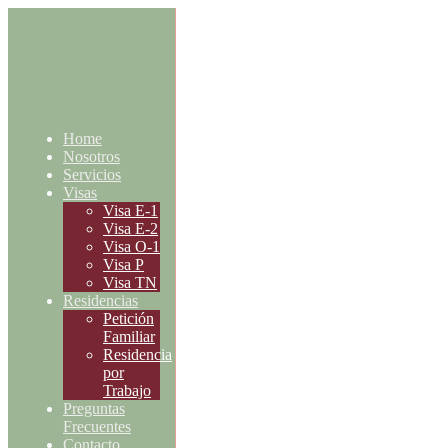
Home
Nosotros
Servicios
Visas
Visa E-1
Visa E-2
Visa O-1
Visa P
Visa TN
Residencias
Petición
Familiar
Residencia
por
Trabajo
Preguntas
Frecuentes
Contacto