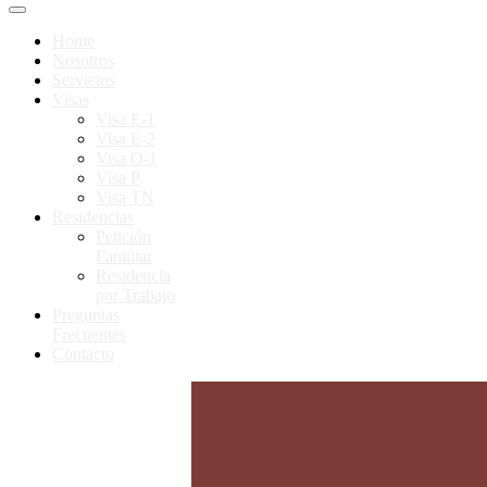
Home
Nosotros
Servicios
Visas
Visa E-1
Visa E-2
Visa O-1
Visa P
Visa TN
Residencias
Petición
Familiar
Residencia
por Trabajo
Preguntas
Frecuentes
Contacto