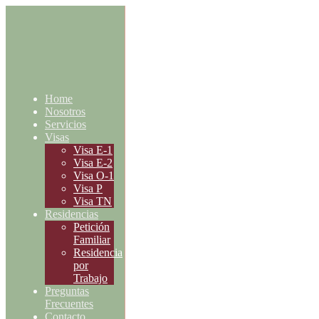
Home
Nosotros
Servicios
Visas
Visa E-1
Visa E-2
Visa O-1
Visa P
Visa TN
Residencias
Petición
Familiar
Residencia
por
Trabajo
Preguntas
Frecuentes
Contacto