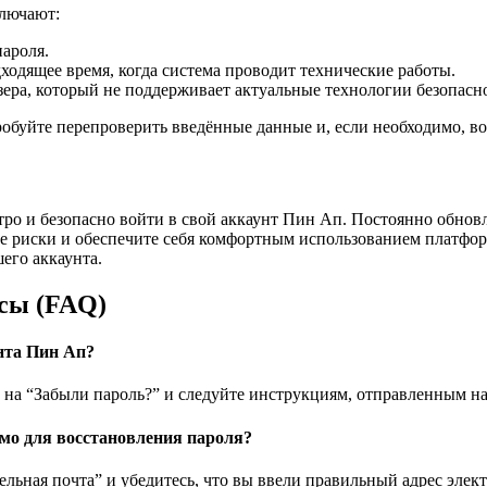
ключают:
ароля.
ходящее время, когда система проводит технические работы.
зера, который не поддерживает актуальные технологии безопасн
обуйте перепроверить введённые данные и, если необходимо, во
ро и безопасно войти в свой аккаунт Пин Ап. Постоянно обновл
те риски и обеспечите себя комфортным использованием платфо
его аккаунта.
сы (FAQ)
унта Пин Ап?
 на “Забыли пароль?” и следуйте инструкциям, отправленным н
сьмо для восстановления пароля?
льная почта” и убедитесь, что вы ввели правильный адрес элек