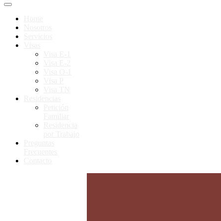
Home
Nosotros
Servicios
Visas
Visa E-1
Visa E-2
Visa O-1
Visa P
Visa TN
Residencias
Petición
Familiar
Residencia
por Trabajo
Preguntas
Frecuentes
Contacto