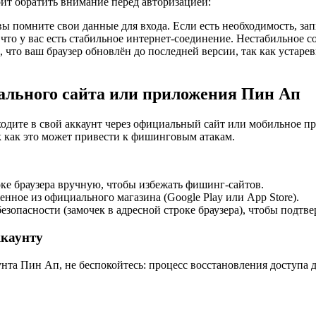
ит обратить внимание перед авторизацией:
вы помните свои данные для входа. Если есть необходимость, за
что у вас есть стабильное интернет-соединение. Нестабильное 
, что ваш браузер обновлён до последней версии, так как уста
ального сайта или приложения Пин Ап
ходите в свой аккаунт через официальный сайт или мобильное 
к как это может привести к фишинговым атакам.
роке браузера вручную, чтобы избежать фишинг-сайтов.
нное из официального магазина (Google Play или App Store).
езопасности (замочек в адресной строке браузера), чтобы подтве
ккаунту
унта Пин Ап, не беспокойтесь: процесс восстановления доступа 