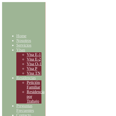
Home
Nosotros
Servicios
Visas
Visa E-1
Visa E-2
Visa O-1
Visa P
Visa TN
Residencias
Petición
Familiar
Residencia
por
Trabajo
Preguntas
Frecuentes
Contacto