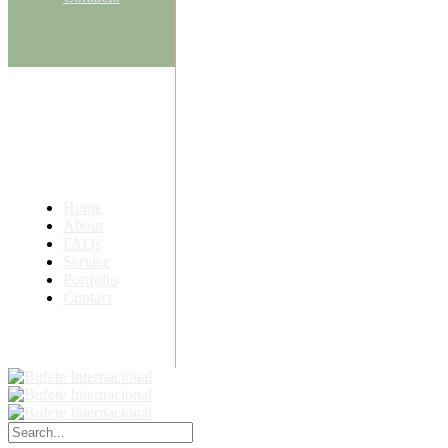
Home
About
FAQs
Service
Portfolio
Contact