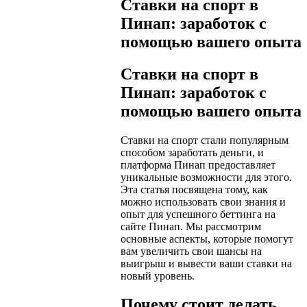
Ставки на спорт в
Пинап: заработок с
помощью вашего опыта
Ставки на спорт в
Пинап: заработок с
помощью вашего опыта
Ставки на спорт стали популярным
способом заработать деньги, и
платформа Пинап предоставляет
уникальные возможности для этого.
Эта статья посвящена тому, как
можно использовать свои знания и
опыт для успешного беттинга на
сайте Пинап. Мы рассмотрим
основные аспекты, которые помогут
вам увеличить свои шансы на
выигрыш и вывести ваши ставки на
новый уровень.
Почему стоит делать