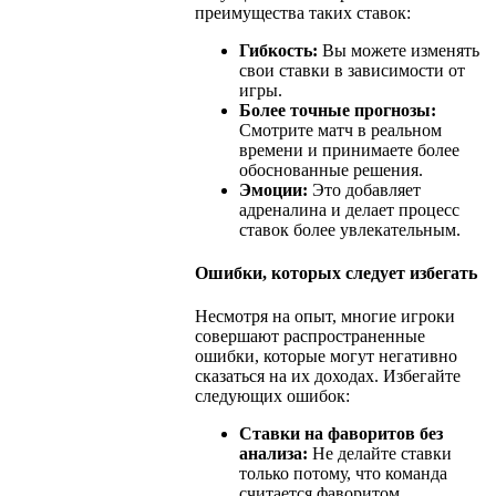
преимущества таких ставок:
Гибкость:
Вы можете изменять
свои ставки в зависимости от
игры.
Более точные прогнозы:
Смотрите матч в реальном
времени и принимаете более
обоснованные решения.
Эмоции:
Это добавляет
адреналина и делает процесс
ставок более увлекательным.
Ошибки, которых следует избегать
Несмотря на опыт, многие игроки
совершают распространенные
ошибки, которые могут негативно
сказаться на их доходах. Избегайте
следующих ошибок:
Ставки на фаворитов без
анализа:
Не делайте ставки
только потому, что команда
считается фаворитом.