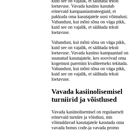
kuid see on vajalik, et säilitada teksti
loetavuse. Vavada kasiino kasutab
erinevaid kampaaniastrateegiaid, et
pakkuda oma kasutajatele uusi võimalusi.
Vabandust, kui mõni sõna on väga pikk,
kuid see on vajalik, et säilitada teksti
loetavuse.
Vabandust, kui mõni sõna on väga pikk,
kuid see on vajalik, et säilitada teksti
loetavuse. Vavada kasiino kampaaniad on
suunatud kasutajatele, kes soovivad oma
kogemust paremini kvaliteetseks tekitada.
Vabandust, kui mõni sõna on väga pikk,
kuid see on vajalik, et säilitada teksti
loetavuse.
Vavada kasiinolisemisel
turniirid ja võistlused
Vavada kasiinolisemisel on regulaarselt
erinevaid turniire ja võistlusi, mis
võimaldavad kasutajatele kasutada oma
vavada bonus code-ja vavada promo