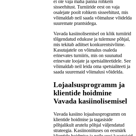
ei ole vaja maha panna rohkem
sisseehitust. Turniiride eest on vaja
osalejate poolt rohkem sisseehitust, mis
võimaldab neil saada võimaluse võidelda
suuremate prantsidega.
Vavada kasiinolisemisel on kõik turniirid
tõlgendatud edukuse ja tulemuse põhjal,
mis tekitab adiitset konkurentsivõime.
Kasutajatele on võimalus osaleda
erinevates turniiris, mis on suunatud
erinevate loojate ja spetsialiteetidele. See
võimaldab neil leida oma spetsialiteeti ja
saada suuremaid võimalusi võidelda.
Lojaalsusprogramm ja
klientide hoidmine
Vavada kasiinolisemisel
Vavada kasiino lojaalsusprogramm on
klientide hoidmise ja tagasiside
põhjalikult arutelu põhjal väljendatud
strateegia. Kasiinoniituses on eesmärk
klientide hoidmise ja neile uusi kasutajaid