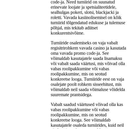
code-ja. Need turniirid on suunatud
erinevate loojate ja spetsialiteetidele,
sealhulgas pokeri, slotsi, blackjacki ja
roletti. Vavada kasiinolisemisel on kõik
turniirid tõlgendatud edukuse ja tulemuse
põhjal, mis tekitab adiitset
konkurentsivõime.
Turniiride osalemiseks on vaja vabalt
regisitrirohkem vavada casino ja kasutada
oma vavada promo code-ja. See
võimaldab kasutajatele saada lisamaksu
või vabalt saada väärtusi, mis võivad olla
vabas roolipakkumine või vabas
roolipakkumine, mis on seotud
konkreetse looga. Turniiride eest on vaja
osalejate poolt rohkem sisseehitust, mis
võimaldab neil saada võimaluse võidelda
suuremate prantsidega.
Vabalt saadud väärtused võivad olla kas
vabas roolipakkumine või vabas
roolipakkumine, mis on seotud
konkreetse looga. See võimaldab
kasutajatele osaleda turniirides, kuid neil