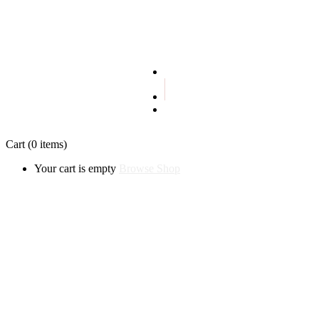
Terms and conditions
Privacy policy
Cart
(0 items)
Your cart is empty
Browse Shop