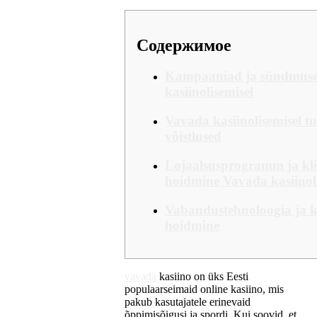
Содержимое
Kampaaniad ja sündmus
kasiinolisemisel
Vavada kasiinolisemisel tu
võistlused
Lojaalsusprogramm ja kli
hoidmine Vavada kasiinoli
Vabandustehnoloogia ja kl
hoidmine
vavada
kasiino on üks Eesti
populaarseimaid online kasiino, mis
pakub kasutajatele erinevaid
õppimisõigusi ja spordi. Kui soovid, et