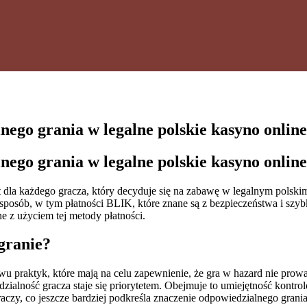
ego grania w legalne polskie kasyno onlin
ego grania w legalne polskie kasyno onlin
dla każdego gracza, który decyduje się na zabawę w legalnym polskim k
sposób, w tym płatności BLIK, które znane są z bezpieczeństwa i szybk
e z użyciem tej metody płatności.
 granie?
awu praktyk, które mają na celu zapewnienie, że gra w hazard nie pr
edzialność gracza staje się priorytetem. Obejmuje to umiejętność kontr
aczy, co jeszcze bardziej podkreśla znaczenie odpowiedzialnego grania