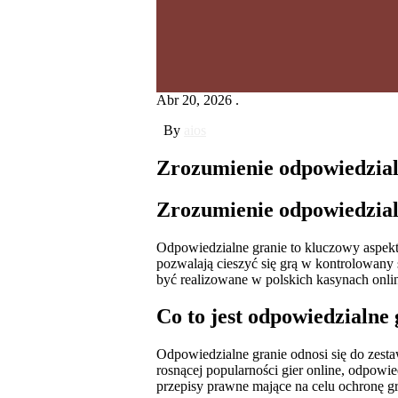
Abr 20, 2026 .
By
aios
Zrozumienie odpowiedzialn
Zrozumienie odpowiedzialn
Odpowiedzialne granie to kluczowy aspekt 
pozwalają cieszyć się grą w kontrolowany 
być realizowane w polskich kasynach onlin
Co to jest odpowiedzialne
Odpowiedzialne granie odnosi się do zest
rosnącej popularności gier online, odpowi
przepisy prawne mające na celu ochronę gr