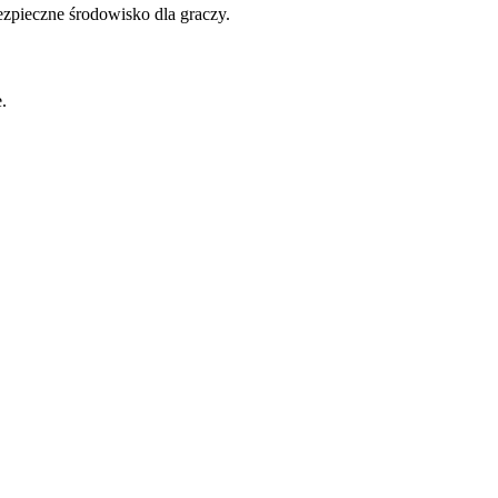
ezpieczne środowisko dla graczy.
.