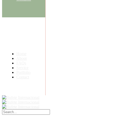
Home
About
FAQs
Service
Portfolio
Contact